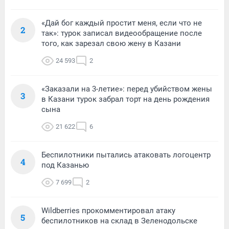
«Дай бог каждый простит меня, если что не
2
так»: турок записал видеообращение после
того, как зарезал свою жену в Казани
24 593
2
«Заказали на 3-летие»: перед убийством жены
3
в Казани турок забрал торт на день рождения
сына
21 622
6
Беспилотники пытались атаковать логоцентр
4
под Казанью
7 699
2
Wildberries прокомментировал атаку
5
беспилотников на склад в Зеленодольске