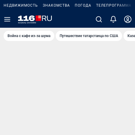
НЕДВИЖИМОСТЬ
ЗНАКОМСТВА
ПОГОДА
ТЕЛЕПРОГРАММА
Война с кафе из-за шума
Путешествие татарстанца по США
Каз