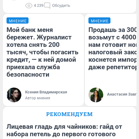
4 239
Обсудить
МНЕНИЕ
МНЕНИЕ
Мой банк меня
Продашь за 3000
бережет. Журналист
возьмут с 4000.
хотела снять 200
нам готовит но
тысяч, чтобы погасить
налоговый зако
кредит, — к ней домой
коснется импор
приехала служба
даже репетитор
безопасности
Ксения Владимирская
Анастасия Завг
Автор мнения
РЕКОМЕНДУЕМ
Лицевая гладь для чайников: гайд от
набора петель до первого готового