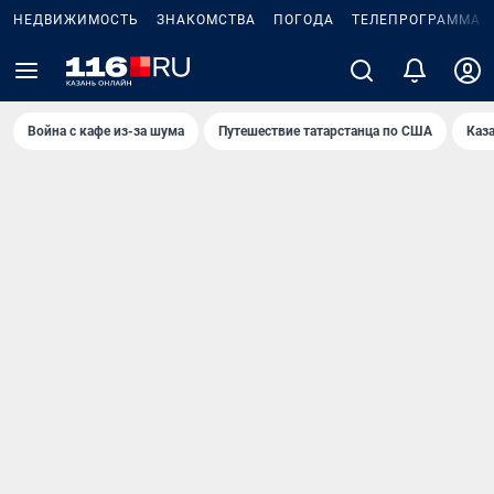
НЕДВИЖИМОСТЬ
ЗНАКОМСТВА
ПОГОДА
ТЕЛЕПРОГРАММА
Война с кафе из-за шума
Путешествие татарстанца по США
Каз