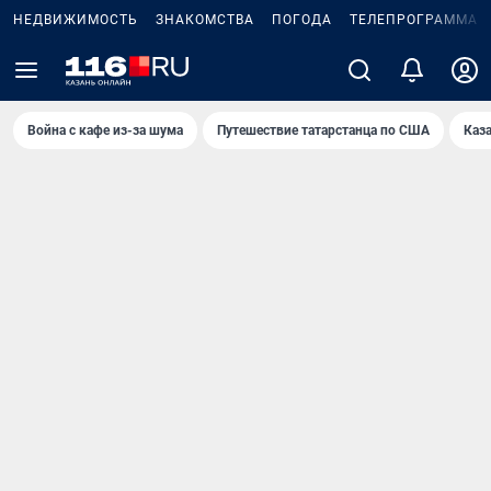
НЕДВИЖИМОСТЬ
ЗНАКОМСТВА
ПОГОДА
ТЕЛЕПРОГРАММА
Война с кафе из-за шума
Путешествие татарстанца по США
Каз