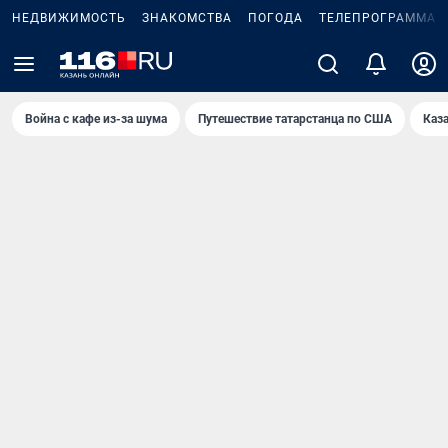
НЕДВИЖИМОСТЬ
ЗНАКОМСТВА
ПОГОДА
ТЕЛЕПРОГРАММА
Война с кафе из-за шума
Путешествие татарстанца по США
Каз