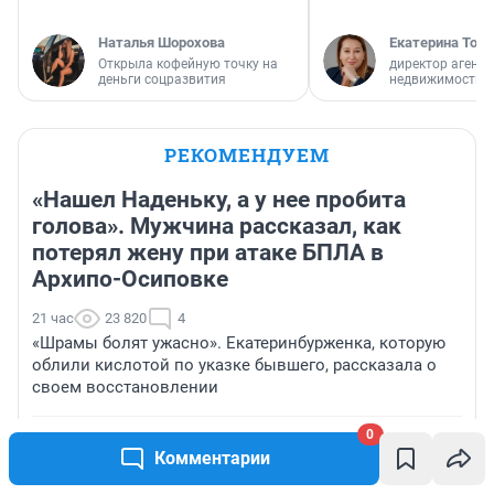
Наталья Шорохова
Екатерина Торо
Открыла кофейную точку на
директор агентс
деньги соцразвития
недвижимости
РЕКОМЕНДУЕМ
«Нашел Наденьку, а у нее пробита
голова». Мужчина рассказал, как
потерял жену при атаке БПЛА в
Архипо-Осиповке
21 час
23 820
4
«Шрамы болят ужасно». Екатеринбурженка, которую
облили кислотой по указке бывшего, рассказала о
своем восстановлении
0
«Четыре месяца больничных»: в Ярославле
Комментарии
автомобилист изувечил пассажира «Яавтобуса»