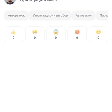
Редактор раздела «Авто»
Авторынок
Утилизационный сбор
Автозакон
Паралл
0
0
0
0
0