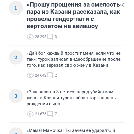
«Прошу прощения за смелость»:
1
пара из Казани рассказала, как
провела гендер-пати с
вертолетом на авиашоу
28 295
3
«Дай бог каждый простит меня, если что не
2
так»: турок записал видеообращение после
того, как зарезал свою жену в Казани
24 642
2
«Заказали на 3-летие»: перед убийством
3
жены в Казани турок забрал торт на день
рождения сына
21 676
7
«Мама! Мамочка! Ты зачем ее ударил?» В