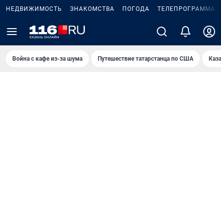
НЕДВИЖИМОСТЬ
ЗНАКОМСТВА
ПОГОДА
ТЕЛЕПРОГРАММА
Война с кафе из-за шума
Путешествие татарстанца по США
Каз