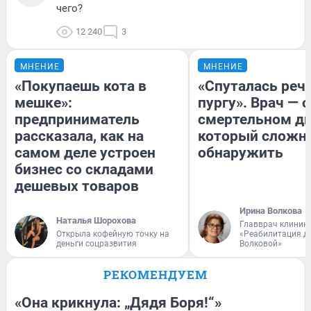
чего?
12 240
3
МНЕНИЕ
МНЕНИЕ
«Покупаешь кота в
«Спуталась речь
мешке»:
пургу». Врач — о
предприниматель
смертельном ди
рассказала, как на
который сложн
самом деле устроен
обнаружить
бизнес со складами
дешевых товаров
Ирина Волкова
Наталья Шорохова
Главврач клиник
Открыла кофейную точку на
«Реабилитация д
деньги соцразвития
Волковой»
РЕКОМЕНДУЕМ
«Она крикнула: „Дядя Боря!“»