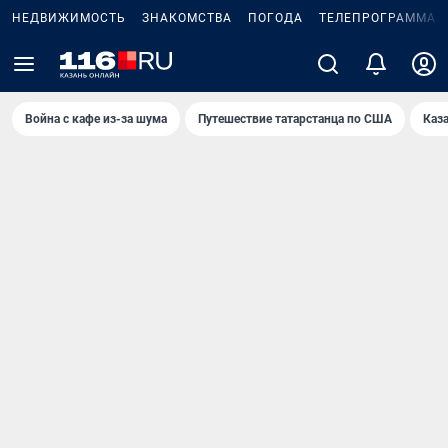
НЕДВИЖИМОСТЬ
ЗНАКОМСТВА
ПОГОДА
ТЕЛЕПРОГРАММА
Война с кафе из-за шума
Путешествие татарстанца по США
Каз