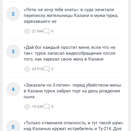
«Лети, не хочу тебя знать»: в суде зачитали
2
переписку жительницы Казани и мужа-турка,
зарезавшего ее
27 544
9
«Дай бог каждый простит меня, если что не
3
так»: турок записал видеообращение после
того, как зарезал свою жену в Казани
24 518
2
«Заказали на 3-летие»: перед убийством жены
4
в Казани турок забрал торт на день рождения
сына
19 639
5
«Только отменили опасность, и тут такой шум»:
5
над Казанью кружат истребитель и Ту-214. Для