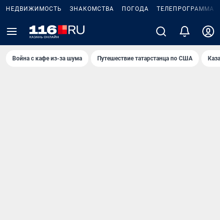
НЕДВИЖИМОСТЬ
ЗНАКОМСТВА
ПОГОДА
ТЕЛЕПРОГРАММА
Война с кафе из-за шума
Путешествие татарстанца по США
Каз