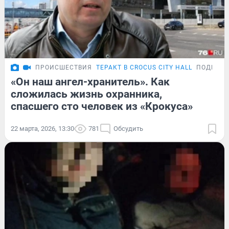
ПРОИСШЕСТВИЯ
ТЕРАКТ В CROCUS CITY HALL
ПОДРОБ
«Он наш ангел-хранитель». Как
сложилась жизнь охранника,
спасшего сто человек из «Крокуса»
22 марта, 2026, 13:30
781
Обсудить