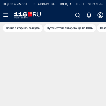
НЕДВИЖИМОСТЬ
ЗНАКОМСТВА
ПОГОДА
ТЕЛЕПРОГРАММА
Война с кафе из-за шума
Путешествие татарстанца по США
Каз