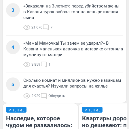
«Заказали на 3-летие»: перед убийством жены
3
в Казани турок забрал торт на день рождения
сына
21 676
7
«Мама! Мамочка! Ты зачем ее ударил?» В
4
Казани маленькая девочка в истерике отгоняла
мужчину от матери
3 859
1
Сколько комнат и миллионов нужно казанцам
5
для счастья? Изучили запросы на жилье
2 929
Обсудить
МНЕНИЕ
МНЕНИЕ
Наследие, которое
Квартиры доро
чудом не развалилось:
но дешевеют: п