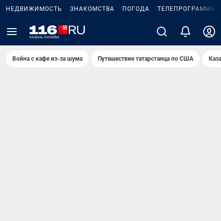
НЕДВИЖИМОСТЬ
ЗНАКОМСТВА
ПОГОДА
ТЕЛЕПРОГРАММА
Война с кафе из-за шума
Путешествие татарстанца по США
Каз