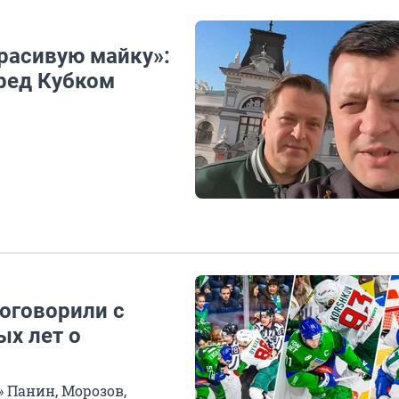
расивую майку»:
ред Кубком
поговорили с
ых лет о
» Панин, Морозов,