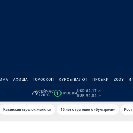
АММА
АФИША
ГОРОСКОП
КУРСЫ ВАЛЮТ
ПРОБКИ
ZODY
И
USD 82,17
СЕЙЧАС
1
ПРОБКИ
+20°C
EUR 94,84
Казанский стрелок женился
15 лет с трагедии с «Булгарией»
Рост 