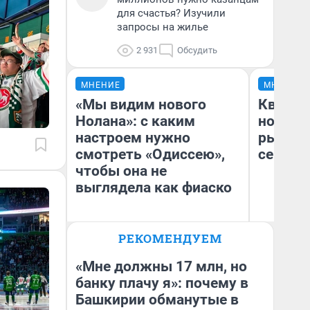
для счастья? Изучили
запросы на жилье
2 931
Обсудить
МНЕНИЕ
МНЕНИЕ
«Мы видим нового
Кварти
Нолана»: с каким
но деш
настроем нужно
рынок 
смотреть «Одиссею»,
сейчас
чтобы она не
выглядела как фиаско
РЕКОМЕНДУЕМ
Ек
Надежда Губарь
ди
не
«Мне должны 17 млн, но
банку плачу я»: почему в
Башкирии обманутые в