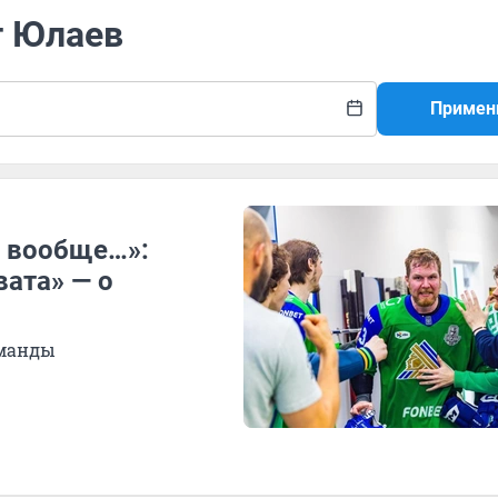
т Юлаев
Примен
о вообще…»:
ата» — о
оманды