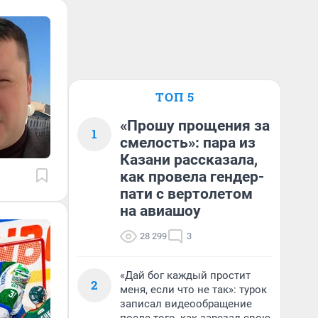
ТОП 5
«Прошу прощения за
1
смелость»: пара из
Казани рассказала,
как провела гендер-
пати с вертолетом
на авиашоу
28 299
3
«Дай бог каждый простит
2
меня, если что не так»: турок
записал видеообращение