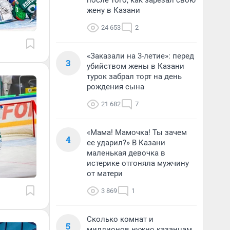
после того, как зарезал свою
жену в Казани
24 653
2
«Заказали на 3-летие»: перед
3
убийством жены в Казани
турок забрал торт на день
рождения сына
21 682
7
«Мама! Мамочка! Ты зачем
4
ее ударил?» В Казани
маленькая девочка в
истерике отгоняла мужчину
от матери
3 869
1
Сколько комнат и
5
миллионов нужно казанцам