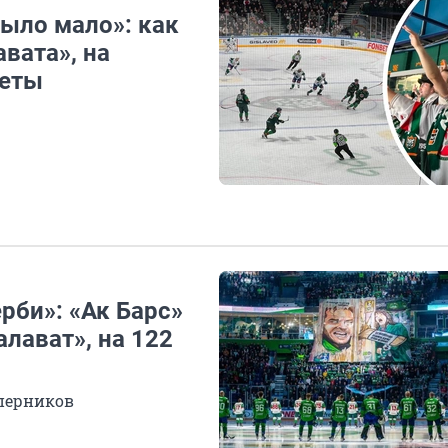
было мало»: как
вата», на
леты
рби»: «Ак Барс»
лават», на 122
перников