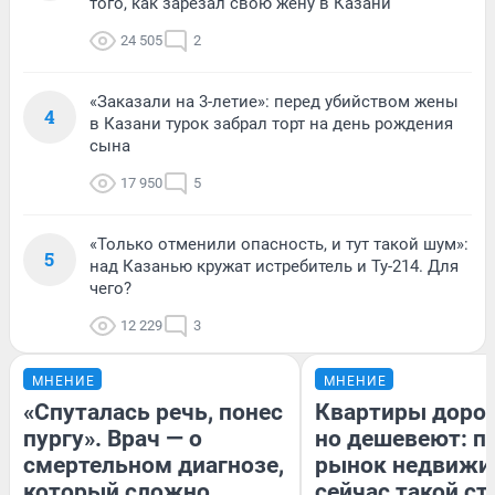
того, как зарезал свою жену в Казани
24 505
2
«Заказали на 3-летие»: перед убийством жены
4
в Казани турок забрал торт на день рождения
сына
17 950
5
«Только отменили опасность, и тут такой шум»:
5
над Казанью кружат истребитель и Ту-214. Для
чего?
12 229
3
МНЕНИЕ
МНЕНИЕ
«Спуталась речь, понес
Квартиры доро
пургу». Врач — о
но дешевеют: п
смертельном диагнозе,
рынок недвижи
который сложно
сейчас такой с