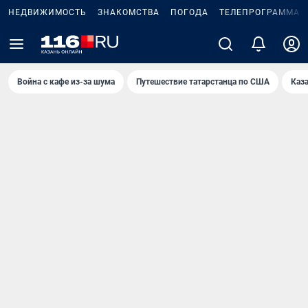
НЕДВИЖИМОСТЬ
ЗНАКОМСТВА
ПОГОДА
ТЕЛЕПРОГРАММА
Война с кафе из-за шума
Путешествие татарстанца по США
Каз