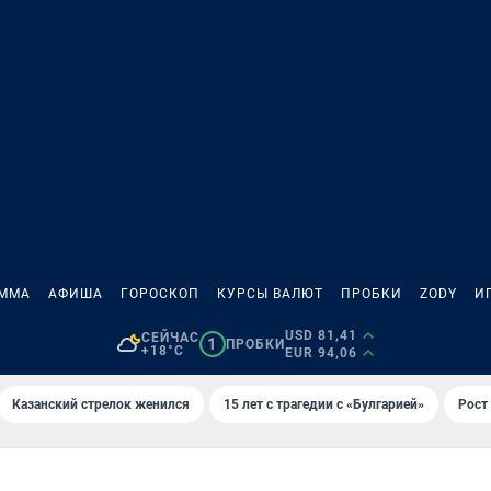
АММА
АФИША
ГОРОСКОП
КУРСЫ ВАЛЮТ
ПРОБКИ
ZODY
И
USD 81,41
СЕЙЧАС
1
ПРОБКИ
+18°C
EUR 94,06
Казанский стрелок женился
15 лет с трагедии с «Булгарией»
Рост 