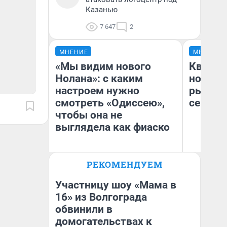
Казанью
7 647
2
МНЕНИЕ
МНЕНИЕ
«Мы видим нового
Кварти
Нолана»: с каким
но деш
настроем нужно
рынок 
смотреть «Одиссею»,
сейчас
чтобы она не
выглядела как фиаско
РЕКОМЕНДУЕМ
Ек
Надежда Губарь
ди
не
Участницу шоу «Мама в
16» из Волгограда
обвинили в
домогательствах к