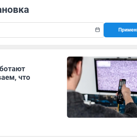
ановка
Примен
аботают
аем, что