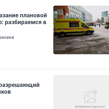
казание плановой
: разбираемся в
тановки
, разрешающий
иков