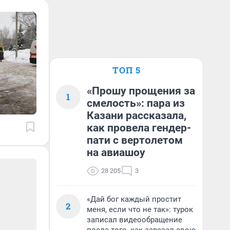
ТОП 5
«Прошу прощения за
1
смелость»: пара из
Казани рассказала,
как провела гендер-
пати с вертолетом
на авиашоу
28 205
3
«Дай бог каждый простит
2
меня, если что не так»: турок
записал видеообращение