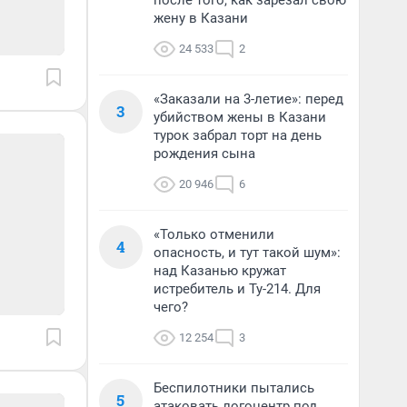
после того, как зарезал свою
жену в Казани
24 533
2
«Заказали на 3-летие»: перед
3
убийством жены в Казани
турок забрал торт на день
рождения сына
20 946
6
«Только отменили
4
опасность, и тут такой шум»:
над Казанью кружат
истребитель и Ту-214. Для
чего?
12 254
3
Беспилотники пытались
5
атаковать логоцентр под