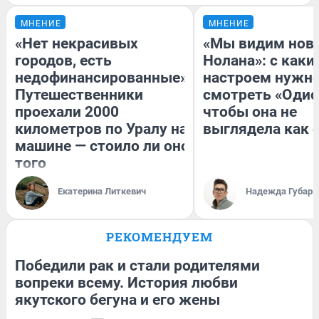
МНЕНИЕ
МНЕНИЕ
«Нет некрасивых
«Мы видим нов
городов, есть
Нолана»: с каки
недофинансированные».
настроем нужн
Путешественники
смотреть «Одис
проехали 2000
чтобы она не
километров по Уралу на
выглядела как 
машине — стоило ли оно
того
Екатерина Литкевич
Надежда Губарь
РЕКОМЕНДУЕМ
Победили рак и стали родителями
вопреки всему. История любви
якутского бегуна и его жены