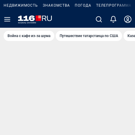
НЕДВИЖИМОСТЬ
ЗНАКОМСТВА
ПОГОДА
ТЕЛЕПРОГРАММА
Война с кафе из-за шума
Путешествие татарстанца по США
Каз