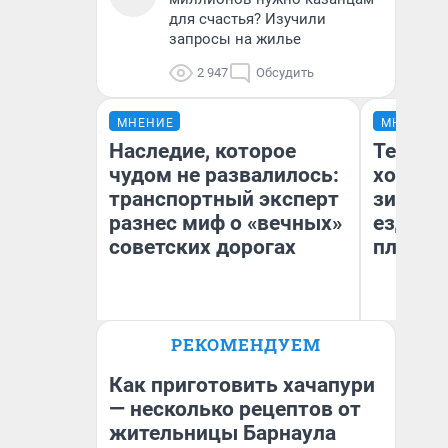
для счастья? Изучили
запросы на жилье
2 947
Обсудить
МНЕНИЕ
МНЕНИЕ
Наследие, которое
Тепло 
чудом не развалилось:
холодн
транспортный эксперт
зимой.
разнес миф о «вечных»
ездит н
советских дорогах
плюсы 
Олег Арефьев
РЕКОМЕНДУЕМ
Блогер, предприниматель,
Д
владелец в транспортном
бизнесе
Как приготовить хачапури
— несколько рецептов от
жительницы Барнаула