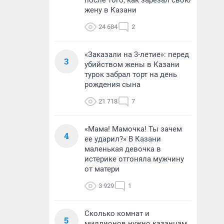
после того, как зарезал свою
жену в Казани
24 684
2
«Заказали на 3-летие»: перед
3
убийством жены в Казани
турок забрал торт на день
рождения сына
21 718
7
«Мама! Мамочка! Ты зачем
4
ее ударил?» В Казани
маленькая девочка в
истерике отгоняла мужчину
от матери
3 929
1
Сколько комнат и
5
миллионов нужно казанцам