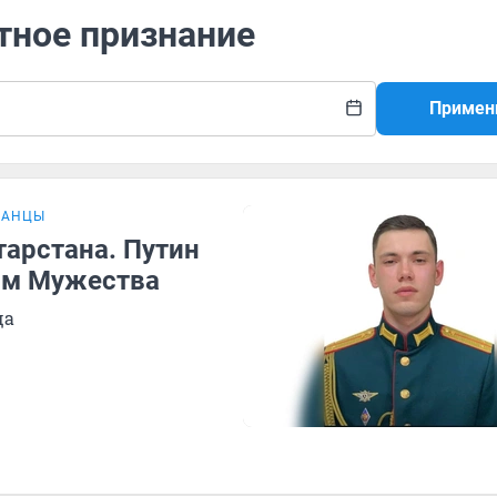
тное признание
Примен
ТАНЦЫ
тарстана. Путин
ом Мужества
ща