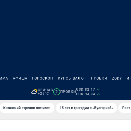
АММА
АФИША
ГОРОСКОП
КУРСЫ ВАЛЮТ
ПРОБКИ
ZODY
И
USD 82,17
СЕЙЧАС
2
ПРОБКИ
+25°C
EUR 94,84
Казанский стрелок женился
15 лет с трагедии с «Булгарией»
Рост 