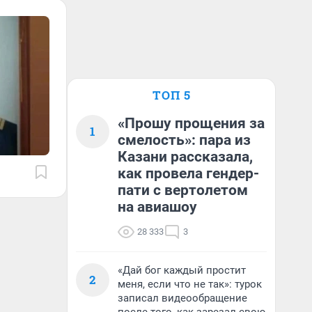
ТОП 5
«Прошу прощения за
1
смелость»: пара из
Казани рассказала,
как провела гендер-
пати с вертолетом
на авиашоу
28 333
3
«Дай бог каждый простит
2
меня, если что не так»: турок
записал видеообращение