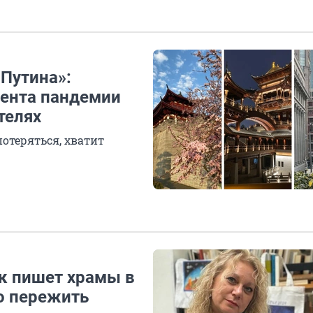
Путина»:
мента пандемии
телях
отеряться, хватит
ик пишет храмы в
о пережить