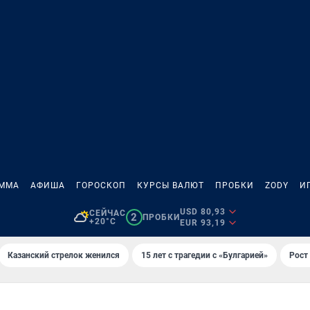
АММА
АФИША
ГОРОСКОП
КУРСЫ ВАЛЮТ
ПРОБКИ
ZODY
И
USD 80,93
СЕЙЧАС
2
ПРОБКИ
+20°C
EUR 93,19
Казанский стрелок женился
15 лет с трагедии с «Булгарией»
Рост 