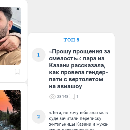
ТОП 5
«Прошу прощения за
1
смелость»: пара из
Казани рассказала,
как провела гендер-
пати с вертолетом
на авиашоу
28 148
1
«Лети, не хочу тебя знать»: в
2
суде зачитали переписку
жительницы Казани и мужа-