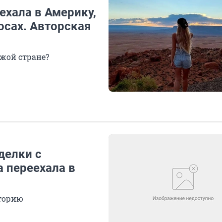
ехала в Америку,
осах. Авторская
жой стране?
делки с
а переехала в
иторию