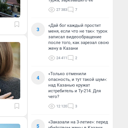
турка, зарезавшего ее
27 383
7
«Дай бог каждый простит
3
меня, если что не так»: турок
записал видеообращение
после того, как зарезал свою
жену в Казани
24 411
2
«Только отменили
4
опасность, и тут такой шум»:
над Казанью кружат
истребитель и Ту-214. Для
чего?
12 120
3
«Заказали на 3-летие»: перед
5
убийством жены в Казани