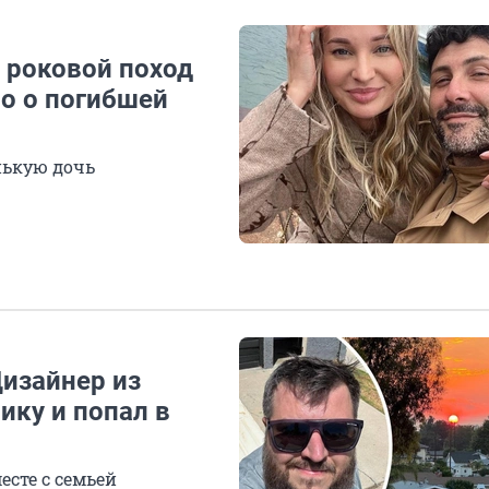
и роковой поход
но о погибшей
нькую дочь
Дизайнер из
ику и попал в
есте с семьей