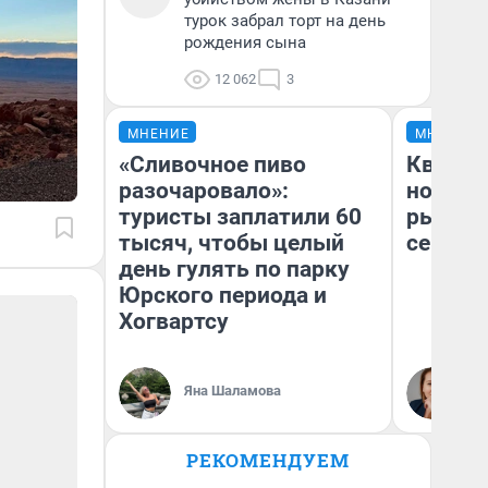
турок забрал торт на день
рождения сына
12 062
3
МНЕНИЕ
МНЕНИЕ
«Сливочное пиво
Кварти
разочаровало»:
но деш
туристы заплатили 60
рынок 
тысяч, чтобы целый
сейчас
день гулять по парку
Юрского периода и
Хогвартсу
Ек
Яна Шаламова
ди
не
РЕКОМЕНДУЕМ