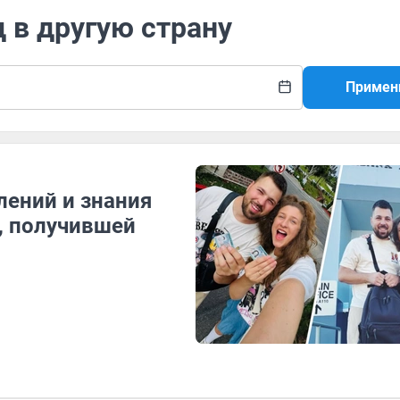
д в другую страну
Примен
лений и знания
, получившей