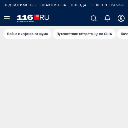
НЕДВИЖИМОСТЬ
ЗНАКОМСТВА
ПОГОДА
ТЕЛЕПРОГРАММА
Война с кафе из-за шума
Путешествие татарстанца по США
Каз