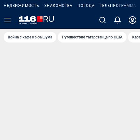
НЕДВИЖИМОСТЬ
ЗНАКОМСТВА
ПОГОДА
ТЕЛЕПРОГРАММА
Война с кафе из-за шума
Путешествие татарстанца по США
Каз