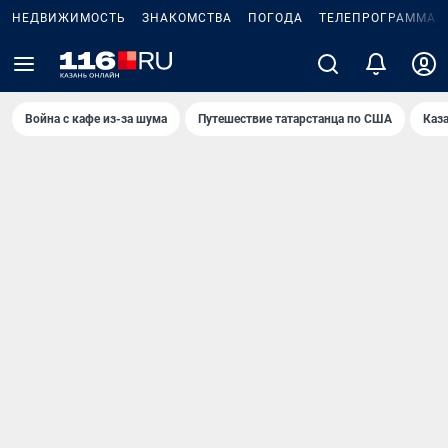
НЕДВИЖИМОСТЬ
ЗНАКОМСТВА
ПОГОДА
ТЕЛЕПРОГРАММА
Война с кафе из-за шума
Путешествие татарстанца по США
Каз