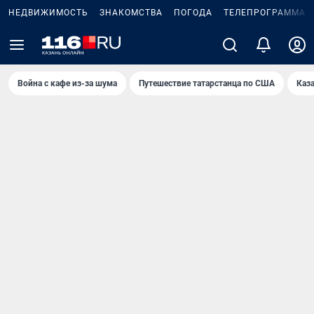
НЕДВИЖИМОСТЬ
ЗНАКОМСТВА
ПОГОДА
ТЕЛЕПРОГРАММА
Война с кафе из-за шума
Путешествие татарстанца по США
Каз