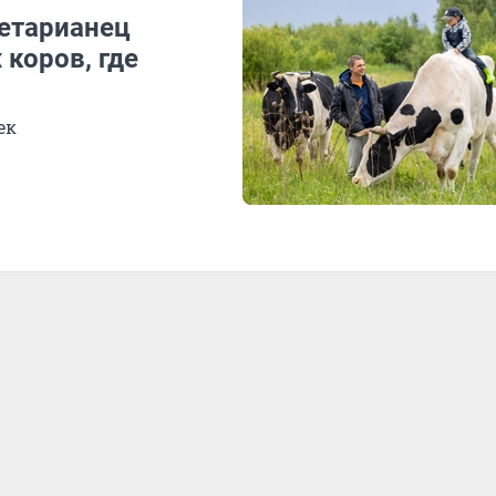
гетарианец
коров, где
ек