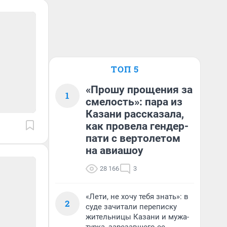
ТОП 5
«Прошу прощения за
1
смелость»: пара из
Казани рассказала,
как провела гендер-
пати с вертолетом
на авиашоу
28 166
3
«Лети, не хочу тебя знать»: в
2
суде зачитали переписку
жительницы Казани и мужа-