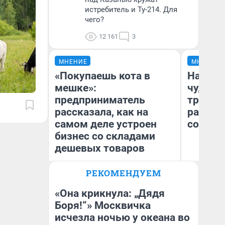
истребитель и Ту-214. Для
чего?
12 161
3
МНЕНИЕ
МНЕНИЕ
«Покупаешь кота в
Наслед
мешке»:
чудом 
предприниматель
трансп
рассказала, как на
разнес
самом деле устроен
советс
бизнес со складами
дешевых товаров
Ол
РЕКОМЕНДУЕМ
Наталья Шорохова
Бл
Открыла кофейную точку на
вл
деньги соцразвития
би
«Она крикнула: „Дядя
Боря!“» Москвичка
исчезла ночью у океана во