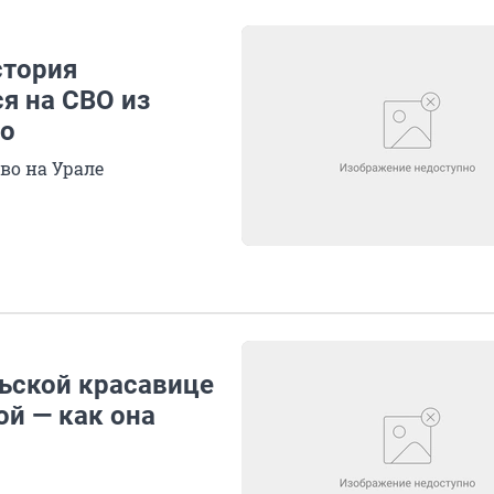
стория
я на СВО из
ео
во на Урале
льской красавице
ой — как она