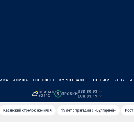
АММА
АФИША
ГОРОСКОП
КУРСЫ ВАЛЮТ
ПРОБКИ
ZODY
И
USD 80,93
СЕЙЧАС
3
ПРОБКИ
+25°C
EUR 93,19
Казанский стрелок женился
15 лет с трагедии с «Булгарией»
Рост 