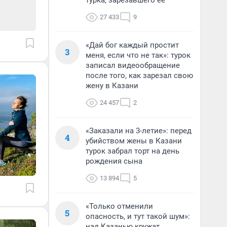
турка, зарезавшего ее
27 433
9
«Дай бог каждый простит
3
меня, если что не так»: турок
записал видеообращение
после того, как зарезал свою
жену в Казани
24 457
2
«Заказали на 3-летие»: перед
4
убийством жены в Казани
турок забрал торт на день
рождения сына
13 894
5
«Только отменили
5
опасность, и тут такой шум»:
над Казанью кружат