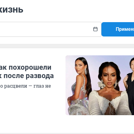
жизнь
Примен
как похорошели
к после развода
о расцвели — глаз не