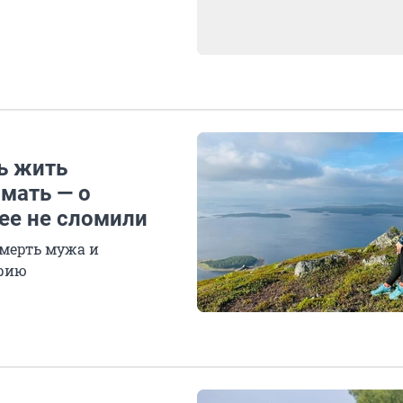
ь жить
мать — о
ее не сломили
смерть мужа и
орию