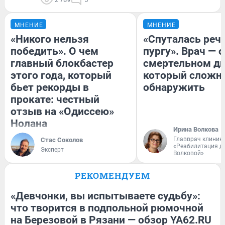
МНЕНИЕ
МНЕНИЕ
«Никого нельзя
«Спуталась речь
победить». О чем
пургу». Врач — о
главный блокбастер
смертельном ди
этого года, который
который сложн
бьет рекорды в
обнаружить
прокате: честный
отзыв на «Одиссею»
Нолана
Ирина Волкова
Главврач клиник
Стас Соколов
«Реабилитация д
Эксперт
Волковой»
РЕКОМЕНДУЕМ
«Девчонки, вы испытываете судьбу»:
что творится в подпольной рюмочной
на Березовой в Рязани — обзор YA62.RU