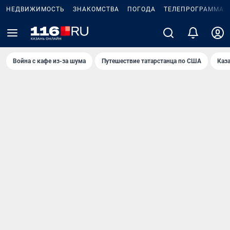
НЕДВИЖИМОСТЬ
ЗНАКОМСТВА
ПОГОДА
ТЕЛЕПРОГРАММА
Война с кафе из-за шума
Путешествие татарстанца по США
Каз