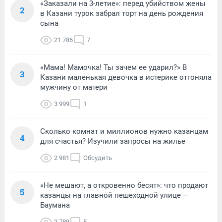
«Заказали на 3-летие»: перед убийством жены
2
в Казани турок забрал торт на день рождения
сына
21 786
7
«Мама! Мамочка! Ты зачем ее ударил?» В
3
Казани маленькая девочка в истерике отгоняла
мужчину от матери
3 999
1
Сколько комнат и миллионов нужно казанцам
4
для счастья? Изучили запросы на жилье
2 981
Обсудить
«Не мешают, а откровенно бесят»: что продают
5
казанцы на главной пешеходной улице —
Баумана
2 789
5