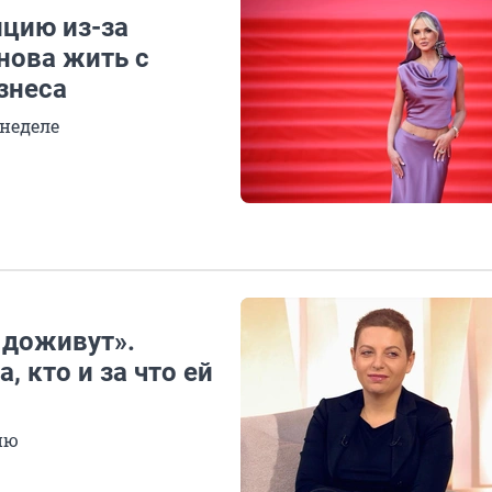
ицию из-за
нова жить с
знеса
 неделе
 доживут».
 кто и за что ей
ию