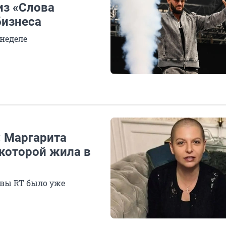
из «Слова
бизнеса
 неделе
: Маргарита
 которой жила в
авы RT было уже