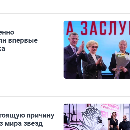
енно
ян впервые
ка
стоящую причину
з мира звезд