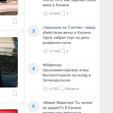
после того, как зарезал свою
жену в Казани
24 609
2
«Заказали на 3-летие»: перед
3
убийством жены в Казани
турок забрал торт на день
рождения сына
21 638
6
Wildberries
4
прокомментировал атаку
беспилотников на склад в
Зеленодольске
4 253
Обсудить
«Мама! Мамочка! Ты зачем
5
ее ударил?» В Казани
маленькая девочка в