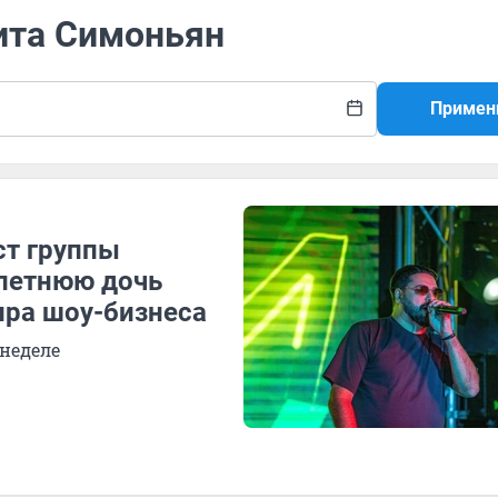
ита Симоньян
Примен
ст группы
летнюю дочь
ира шоу-бизнеса
 неделе