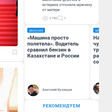
истерике отгоняла мужчину
от матери
3 790
1
МНЕНИЕ
МНЕНИЕ
«Машина просто
Наслед
полетела». Водитель
чудом 
сравнил бензин в
трансп
Казахстане и России
разнес
советс
Ол
Бл
Анатолий Кузнецов
вл
би
РЕКОМЕНДУЕМ