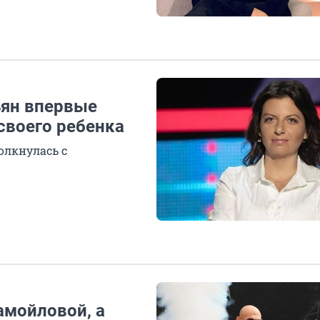
ьян впервые
своего ребенка
олкнулась с
амойловой, а