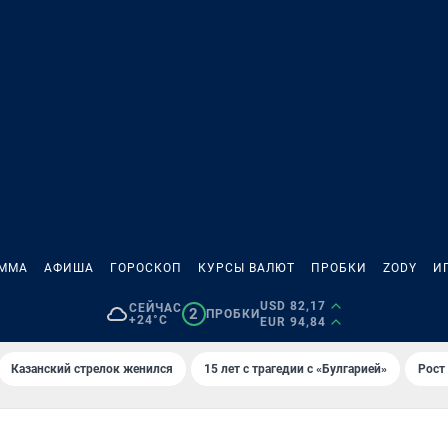
АММА
АФИША
ГОРОСКОП
КУРСЫ ВАЛЮТ
ПРОБКИ
ZODY
И
USD 82,17
СЕЙЧАС
2
ПРОБКИ
+24°C
EUR 94,84
Казанский стрелок женился
15 лет с трагедии с «Булгарией»
Рост 