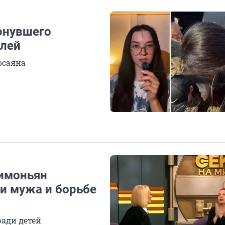
онувшего
блей
осаяна
Симоньян
ти мужа и борьбе
ради детей