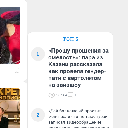
ТОП 5
«Прошу прощения за
1
смелость»: пара из
Казани рассказала,
как провела гендер-
пати с вертолетом
на авиашоу
28 264
3
«Дай бог каждый простит
2
меня, если что не так»: турок
записал видеообращение