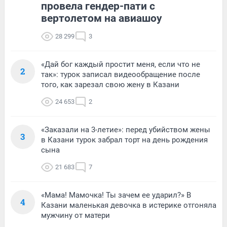
провела гендер-пати с
вертолетом на авиашоу
28 299
3
«Дай бог каждый простит меня, если что не
2
так»: турок записал видеообращение после
того, как зарезал свою жену в Казани
24 653
2
«Заказали на 3-летие»: перед убийством жены
3
в Казани турок забрал торт на день рождения
сына
21 683
7
«Мама! Мамочка! Ты зачем ее ударил?» В
4
Казани маленькая девочка в истерике отгоняла
мужчину от матери