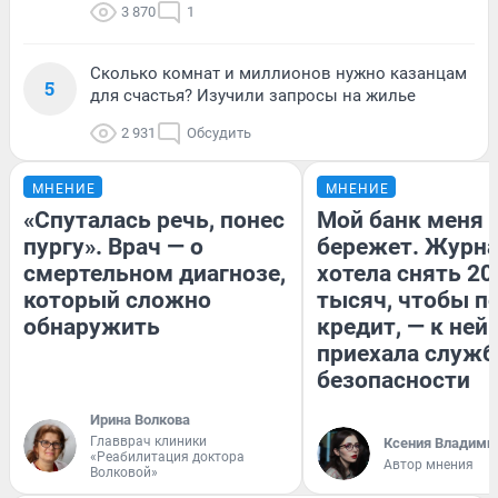
3 870
1
Сколько комнат и миллионов нужно казанцам
5
для счастья? Изучили запросы на жилье
2 931
Обсудить
МНЕНИЕ
МНЕНИЕ
«Спуталась речь, понес
Мой банк меня
пургу». Врач — о
бережет. Журн
смертельном диагнозе,
хотела снять 20
который сложно
тысяч, чтобы п
обнаружить
кредит, — к ней
приехала служб
безопасности
Ирина Волкова
Главврач клиники
Ксения Владими
«Реабилитация доктора
Автор мнения
Волковой»