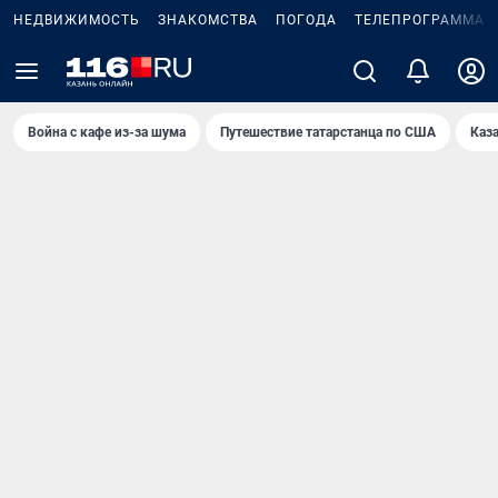
НЕДВИЖИМОСТЬ
ЗНАКОМСТВА
ПОГОДА
ТЕЛЕПРОГРАММА
Война с кафе из-за шума
Путешествие татарстанца по США
Каз