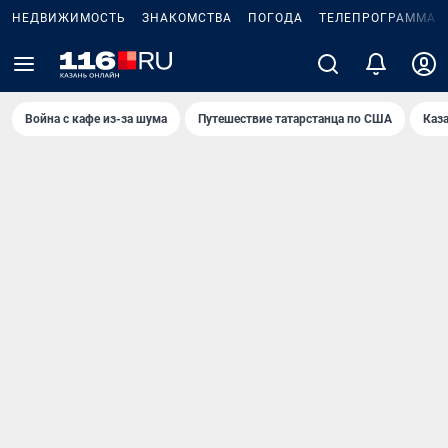
НЕДВИЖИМОСТЬ
ЗНАКОМСТВА
ПОГОДА
ТЕЛЕПРОГРАММА
Война с кафе из-за шума
Путешествие татарстанца по США
Каз