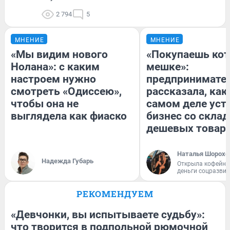
2 794
5
МНЕНИЕ
МНЕНИЕ
«Мы видим нового
«Покупаешь кот
Нолана»: с каким
мешке»:
настроем нужно
предпринимате
смотреть «Одиссею»,
рассказала, как
чтобы она не
самом деле уст
выглядела как фиаско
бизнес со скла
дешевых товар
Наталья Шорохо
Надежда Губарь
Открыла кофейну
деньги соцразви
РЕКОМЕНДУЕМ
«Девчонки, вы испытываете судьбу»:
что творится в подпольной рюмочной