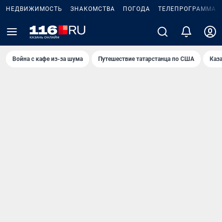
НЕДВИЖИМОСТЬ
ЗНАКОМСТВА
ПОГОДА
ТЕЛЕПРОГРАММА
Война с кафе из-за шума
Путешествие татарстанца по США
Каз