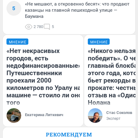
«Не мешают, а откровенно бесят»: что продают
5
казанцы на главной пешеходной улице —
Баумана
2 780
5
МНЕНИЕ
МНЕНИЕ
«Нет некрасивых
«Никого нельзя
городов, есть
победить». О ч
недофинансированные».
главный блокба
Путешественники
этого года, кот
проехали 2000
бьет рекорды в
километров по Уралу на
прокате: честн
машине — стоило ли оно
отзыв на «Одис
того
Нолана
Стас Соколов
Екатерина Литкевич
Эксперт
РЕКОМЕНДУЕМ