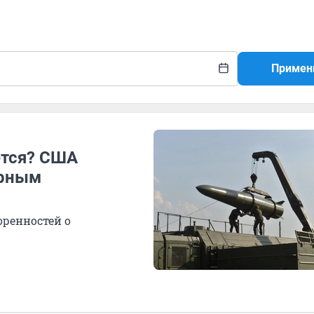
Примен
ется? США
ерным
оренностей о