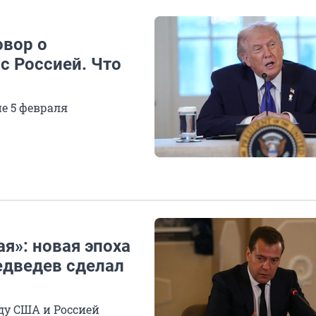
овор о
с Россией. Что
е 5 февраля
я»: новая эпоха
едведев сделал
ду США и Россией