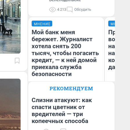
4 213
Обсудить
МНЕНИЕ
МНЕНИЕ
Мой банк меня
Продаш
бережет. Журналист
возьмут
хотела снять 200
нам го
тысяч, чтобы погасить
налого
кредит, — к ней домой
коснет
приехала служба
даже р
безопасности
РЕКОМЕНДУЕМ
Ксения Владимирская
Ан
Автор мнения
Слизни атакуют: как
спасти цветник от
вредителей — три
копеечных способа