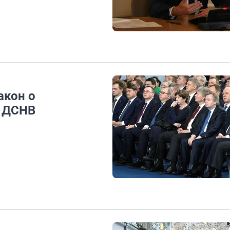
акон о
в ДСНВ