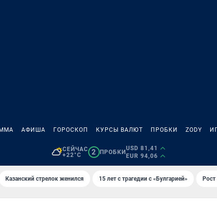
АММА
АФИША
ГОРОСКОП
КУРСЫ ВАЛЮТ
ПРОБКИ
ZODY
И
USD 81,41
СЕЙЧАС
2
ПРОБКИ
+22°C
EUR 94,06
Казанский стрелок женился
15 лет с трагедии с «Булгарией»
Рост 