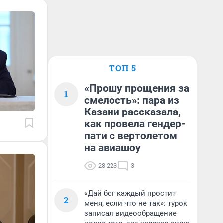
ТОП 5
«Прошу прощения за
1
смелость»: пара из
Казани рассказала,
как провела гендер-
пати с вертолетом
на авиашоу
28 223
3
«Дай бог каждый простит
2
меня, если что не так»: турок
записал видеообращение