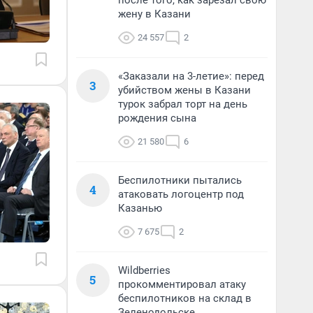
после того, как зарезал свою
жену в Казани
24 557
2
«Заказали на 3-летие»: перед
3
убийством жены в Казани
турок забрал торт на день
рождения сына
21 580
6
Беспилотники пытались
4
атаковать логоцентр под
Казанью
7 675
2
Wildberries
5
прокомментировал атаку
беспилотников на склад в
Зеленодольске