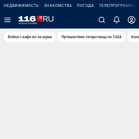
НЕДВИЖИМОСТЬ
ЗНАКОМСТВА
ПОГОДА
ТЕЛЕПРОГРАММА
Война с кафе из-за шума
Путешествие татарстанца по США
Каз