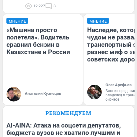
12 227
3
МНЕНИЕ
МНЕНИЕ
«Машина просто
Наследие, кото
полетела». Водитель
чудом не разва
сравнил бензин в
транспортный э
Казахстане и России
разнес миф о «
советских доро
Олег Арефьев
Блогер, предприн
Анатолий Кузнецов
владелец в тран
бизнесе
РЕКОМЕНДУЕМ
AI-AINA: Атака на соцсети депутатов,
бюджета вузов не хватило лучшим и