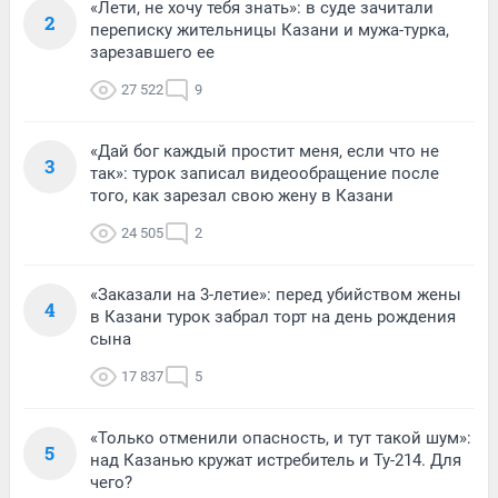
«Лети, не хочу тебя знать»: в суде зачитали
2
переписку жительницы Казани и мужа-турка,
зарезавшего ее
27 522
9
«Дай бог каждый простит меня, если что не
3
так»: турок записал видеообращение после
того, как зарезал свою жену в Казани
24 505
2
«Заказали на 3-летие»: перед убийством жены
4
в Казани турок забрал торт на день рождения
сына
17 837
5
«Только отменили опасность, и тут такой шум»:
5
над Казанью кружат истребитель и Ту-214. Для
чего?