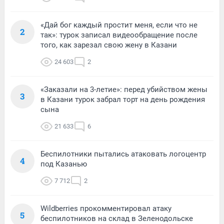
«Дай бог каждый простит меня, если что не
2
так»: турок записал видеообращение после
того, как зарезал свою жену в Казани
24 603
2
«Заказали на 3-летие»: перед убийством жены
3
в Казани турок забрал торт на день рождения
сына
21 633
6
Беспилотники пытались атаковать логоцентр
4
под Казанью
7 712
2
Wildberries прокомментировал атаку
5
беспилотников на склад в Зеленодольске