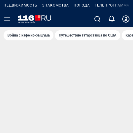
НЕДВИЖИМОСТЬ
ЗНАКОМСТВА
ПОГОДА
ТЕЛЕПРОГРАММА
Война с кафе из-за шума
Путешествие татарстанца по США
Каз