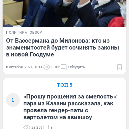
ПОЛИТИКА
ОБЗОР
От Вассермана до Милонова: кто из
знаменитостей будет сочинять законы
в новой Госдуме
8 октября, 2021, 10:00
2 185
Обсудить
ТОП 5
«Прошу прощения за смелость»:
1
пара из Казани рассказала, как
провела гендер-пати с
вертолетом на авиашоу
28 259
3