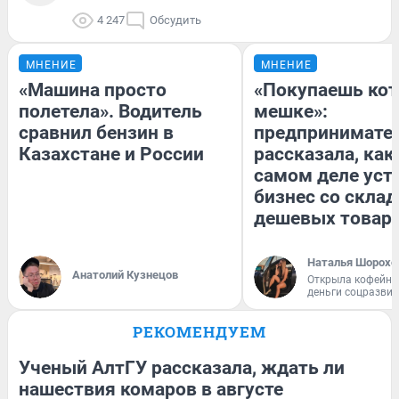
4 247
Обсудить
МНЕНИЕ
МНЕНИЕ
«Машина просто
«Покупаешь кот
полетела». Водитель
мешке»:
сравнил бензин в
предпринимате
Казахстане и России
рассказала, как
самом деле уст
бизнес со скла
дешевых товар
Наталья Шорохо
Анатолий Кузнецов
Открыла кофейну
деньги соцразви
РЕКОМЕНДУЕМ
Ученый АлтГУ рассказала, ждать ли
нашествия комаров в августе