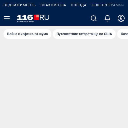
НЕДВИЖИМОСТЬ
ЗНАКОМСТВА
ПОГОДА
ТЕЛЕПРОГРАММА
Война с кафе из-за шума
Путешествие татарстанца по США
Каз