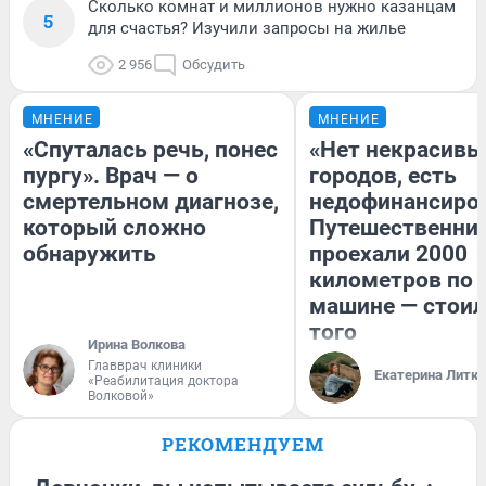
Сколько комнат и миллионов нужно казанцам
5
для счастья? Изучили запросы на жилье
2 956
Обсудить
МНЕНИЕ
МНЕНИЕ
«Спуталась речь, понес
«Нет некрасивы
пургу». Врач — о
городов, есть
смертельном диагнозе,
недофинансиро
который сложно
Путешественни
обнаружить
проехали 2000
километров по 
машине — стоил
того
Ирина Волкова
Главврач клиники
Екатерина Литк
«Реабилитация доктора
Волковой»
РЕКОМЕНДУЕМ