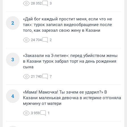
28 352
3
«Дай бог каждый простит меня, если что не
2
так»: турок записал видеообращение после
того, как зарезал свою жену в Казани
24 704
2
«Заказали на 3-летие»: перед убийством жены
3
в Казани турок забрал торт на день рождения
сына
21 740
7
«Мама! Мамочка! Ты зачем ее ударил?» В
4
Казани маленькая девочка в истерике отгоняла
мужчину от матери
3 959
1