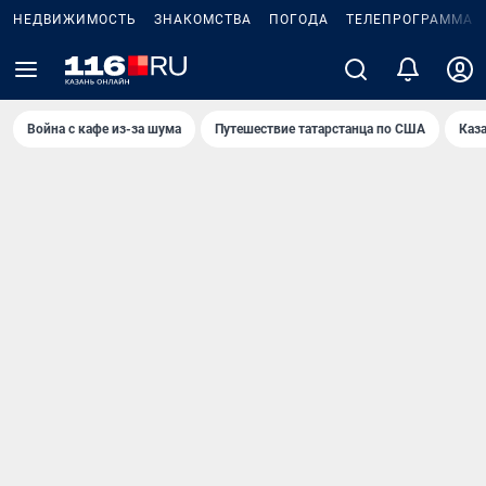
НЕДВИЖИМОСТЬ
ЗНАКОМСТВА
ПОГОДА
ТЕЛЕПРОГРАММА
Война с кафе из-за шума
Путешествие татарстанца по США
Каз