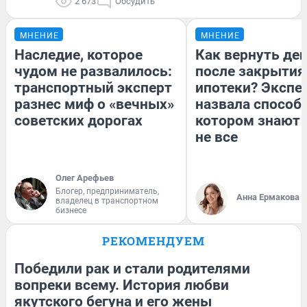
2 673
Обсудить
МНЕНИЕ
МНЕНИЕ
Наследие, которое
Как вернуть де
чудом не развалилось:
после закрытия
транспортный эксперт
ипотеки? Экспе
разнес миф о «вечных»
назвала способ,
советских дорогах
котором знают 
не все
Олег Арефьев
Блогер, предприниматель,
Анна Ермакова
владелец в транспортном
бизнесе
РЕКОМЕНДУЕМ
Победили рак и стали родителями
вопреки всему. История любви
якутского бегуна и его жены