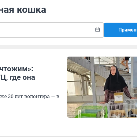
ная кошка
Примен
ичтожим»:
Ц, где она
е 30 лет волонтера — в