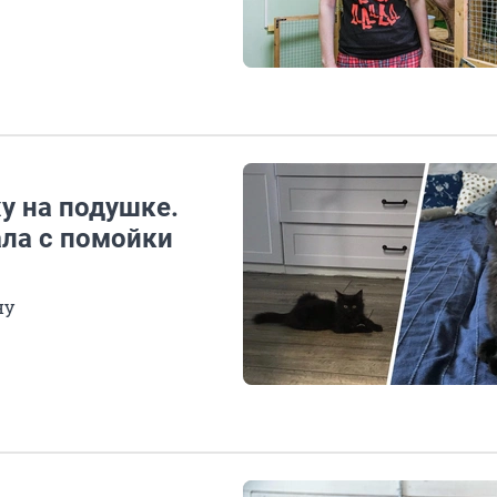
у на подушке.
ала с помойки
ну