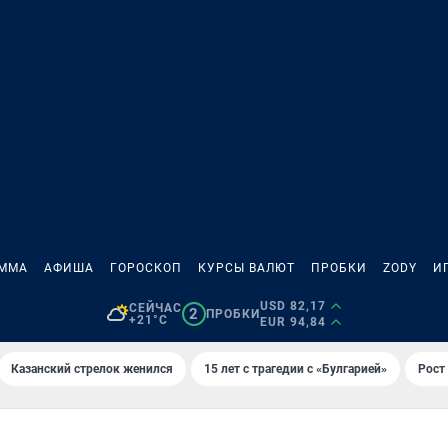
АММА
АФИША
ГОРОСКОП
КУРСЫ ВАЛЮТ
ПРОБКИ
ZODY
И
USD 82,17
СЕЙЧАС
2
ПРОБКИ
+21°C
EUR 94,84
Казанский стрелок женился
15 лет с трагедии с «Булгарией»
Рост 