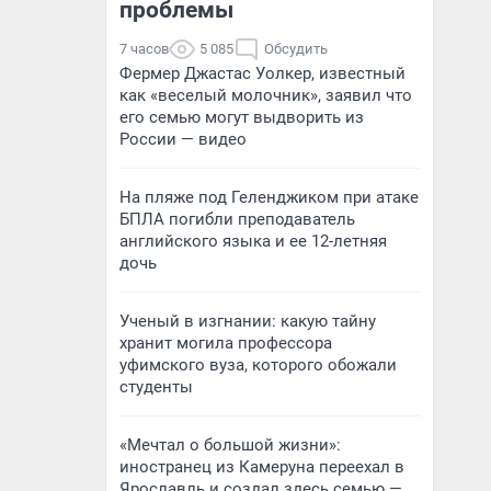
проблемы
7 часов
5 085
Обсудить
Фермер Джастас Уолкер, известный
как «веселый молочник», заявил что
его семью могут выдворить из
России — видео
На пляже под Геленджиком при атаке
БПЛА погибли преподаватель
английского языка и ее 12-летняя
дочь
Ученый в изгнании: какую тайну
хранит могила профессора
уфимского вуза, которого обожали
студенты
«Мечтал о большой жизни»:
иностранец из Камеруна переехал в
Ярославль и создал здесь семью —