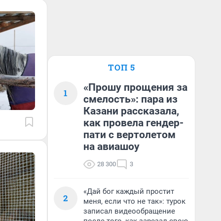
ТОП 5
«Прошу прощения за
1
смелость»: пара из
Казани рассказала,
как провела гендер-
пати с вертолетом
на авиашоу
28 300
3
«Дай бог каждый простит
2
меня, если что не так»: турок
записал видеообращение