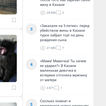
после того, как зарезал свою
жену в Казани
24 656
2
«Заказали на 3-летие»: перед
3
убийством жены в Казани
турок забрал торт на день
рождения сына
21 685
7
«Мама! Мамочка! Ты зачем
4
ее ударил?» В Казани
маленькая девочка в
истерике отгоняла мужчину
от матери
3 871
1
Сколько комнат и
5
миллионов нужно казанцам