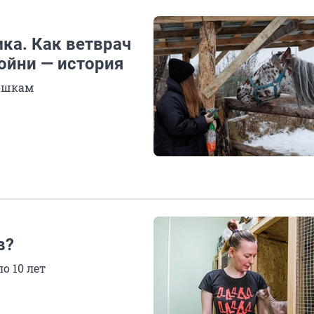
ка. Как ветврач
ойни — история
кошкам
в?
о 10 лет