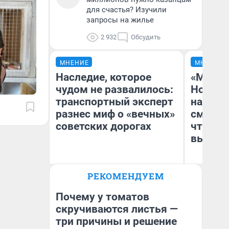
для счастья? Изучили
запросы на жилье
2 932
Обсудить
МНЕНИЕ
МНЕНИЕ
Наследие, которое
«Мы ви
чудом не развалилось:
Нолана
транспортный эксперт
настро
разнес миф о «вечных»
смотре
советских дорогах
чтобы 
выгляд
Олег Арефьев
РЕКОМЕНДУЕМ
Блогер, предприниматель,
На
владелец в транспортном
бизнесе
Почему у томатов
скручиваются листья —
три причины и решение