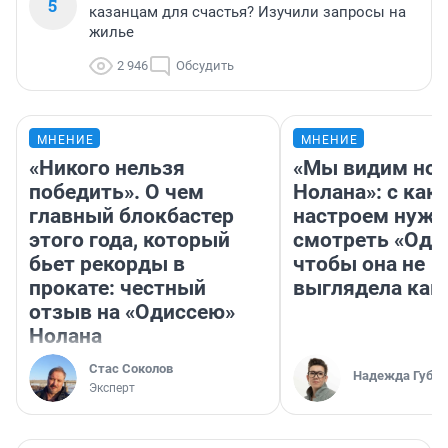
5
казанцам для счастья? Изучили запросы на
жилье
2 946
Обсудить
МНЕНИЕ
МНЕНИЕ
«Никого нельзя
«Мы видим нов
победить». О чем
Нолана»: с как
главный блокбастер
настроем нужн
этого года, который
смотреть «Оди
бьет рекорды в
чтобы она не
прокате: честный
выглядела как
отзыв на «Одиссею»
Нолана
Стас Соколов
Надежда Губар
Эксперт