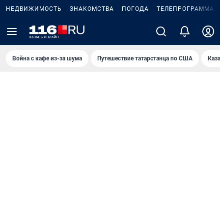
НЕДВИЖИМОСТЬ
ЗНАКОМСТВА
ПОГОДА
ТЕЛЕПРОГРАММА
Война с кафе из-за шума
Путешествие татарстанца по США
Каз