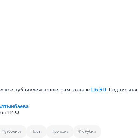
ресное публикуем в телеграм-канале
116.RU
. Подписыва
Алтынбаева
ент 116.RU
Футболист
Часы
Пропажа
ФК Рубин