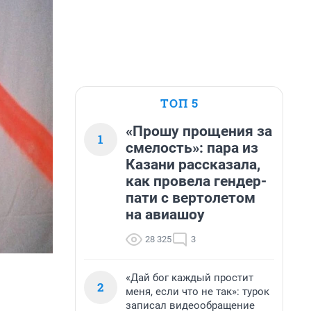
ТОП 5
«Прошу прощения за
1
смелость»: пара из
Казани рассказала,
как провела гендер-
пати с вертолетом
на авиашоу
28 325
3
«Дай бог каждый простит
2
меня, если что не так»: турок
записал видеообращение