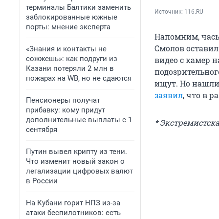
терминалы Балтики заменить
Источник: 
116.RU
заблокированные южные
порты: мнение эксперта
Напомним, час
Смолов оставил 
«Знания и контакты не
сожжешь»: как подруги из
видео с камер 
Казани потеряли 2 млн в
подозрительного
пожарах на WB, но не сдаются
ищут. Но нашли
заявил
, что в 
Пенсионеры получат
прибавку: кому придут
дополнительные выплаты с 1
* Экстремистск
сентября
Путин вывел крипту из тени.
Что изменит новый закон о
легализации цифровых валют
в России
На Кубани горит НПЗ из-за
атаки беспилотников: есть