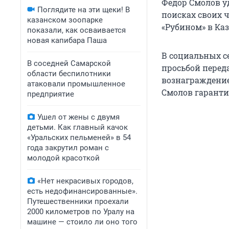
Федор Смолов у
Поглядите на эти щеки! В
поисках своих 
казанском зоопарке
«Рубином» в Каз
показали, как осваивается
новая капибара Паша
В социальных с
В соседней Самарской
просьбой перед
области беспилотники
вознаграждение
атаковали промышленное
Смолов гаранти
предприятие
Ушел от жены с двумя
детьми. Как главный качок
«Уральских пельменей» в 54
года закрутил роман с
молодой красоткой
«Нет некрасивых городов,
есть недофинансированные».
Путешественники проехали
2000 километров по Уралу на
машине — стоило ли оно того