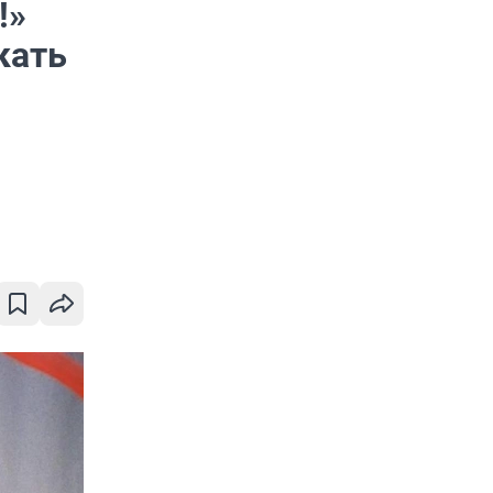
!»
кать