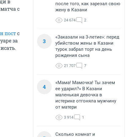
щи в
после того, как зарезал свою
 матча с
жену в Казани
24 674
2
н пост
с
«Заказали на 3-летие»: перед
уаре за
3
убийством жены в Казани
исать.
турок забрал торт на день
рождения сына
21 707
7
«Мама! Мамочка! Ты зачем
4
ее ударил?» В Казани
маленькая девочка в
истерике отгоняла мужчину
от матери
3 914
1
Сколько комнат и