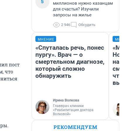
5
миллионов нужно казанцам
для счастья? Изучили
запросы на жилье
2 946
Обсудить
МНЕНИЕ
МНЕНИ
«Спуталась речь, понес
«Мы в
пургу». Врач — о
Нолан
смертельном диагнозе,
настр
лил пост
который сложно
смотр
м, что
обнаружить
чтобы
ониться
выгля
Ирина Волкова
Главврач клиники
«Реабилитация доктора
Волковой»
оры.
РЕКОМЕНДУЕМ