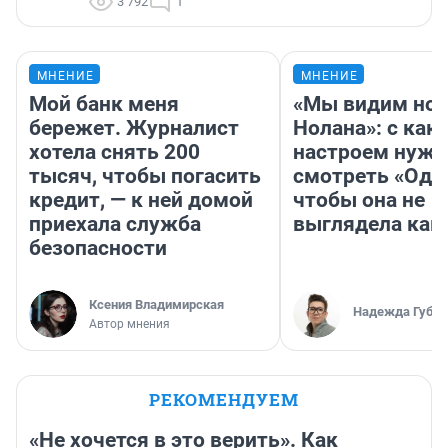
3 792
1
МНЕНИЕ
МНЕНИЕ
Мой банк меня
«Мы видим нов
бережет. Журналист
Нолана»: с как
хотела снять 200
настроем нужн
тысяч, чтобы погасить
смотреть «Оди
кредит, — к ней домой
чтобы она не
приехала служба
выглядела как
безопасности
Ксения Владимирская
Надежда Губар
Автор мнения
РЕКОМЕНДУЕМ
«Не хочется в это верить». Как