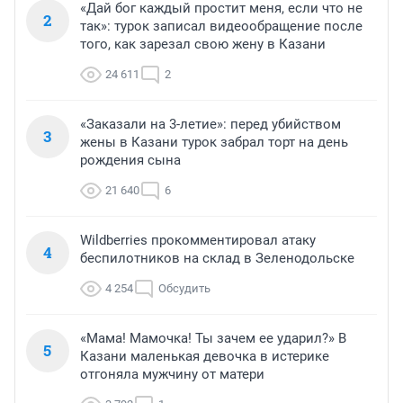
«Дай бог каждый простит меня, если что не
2
так»: турок записал видеообращение после
того, как зарезал свою жену в Казани
24 611
2
«Заказали на 3-летие»: перед убийством
3
жены в Казани турок забрал торт на день
рождения сына
21 640
6
Wildberries прокомментировал атаку
4
беспилотников на склад в Зеленодольске
4 254
Обсудить
«Мама! Мамочка! Ты зачем ее ударил?» В
5
Казани маленькая девочка в истерике
отгоняла мужчину от матери