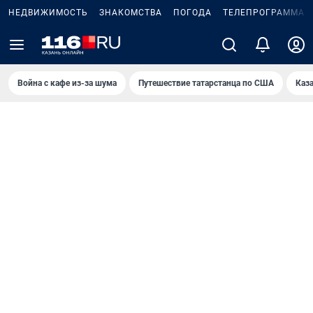
НЕДВИЖИМОСТЬ
ЗНАКОМСТВА
ПОГОДА
ТЕЛЕПРОГРАММА
Война с кафе из-за шума
Путешествие татарстанца по США
Каз