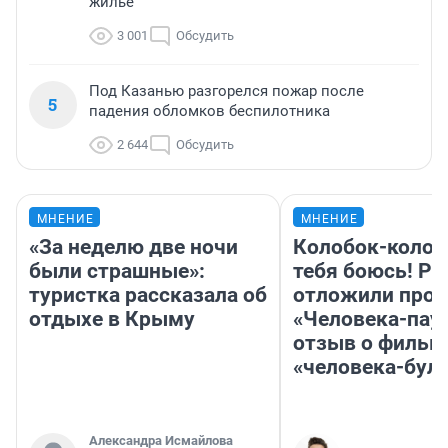
жилье
3 001
Обсудить
Под Казанью разгорелся пожар после
5
падения обломков беспилотника
2 644
Обсудить
МНЕНИЕ
МНЕНИЕ
«За неделю две ночи
Колобок-колобо
были страшные»:
тебя боюсь! Ра
туристка рассказала об
отложили прок
отдыхе в Крыму
«Человека-пау
отзыв о фильм
«человека-бул
Александра Исмайлова