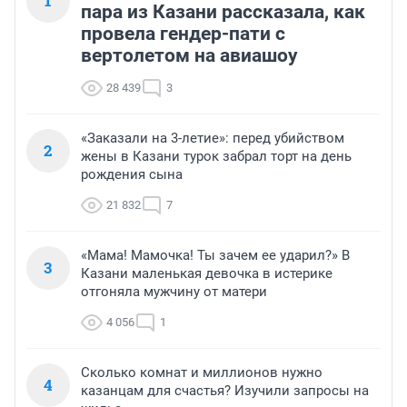
1
пара из Казани рассказала, как
провела гендер-пати с
вертолетом на авиашоу
28 439
3
«Заказали на 3-летие»: перед убийством
2
жены в Казани турок забрал торт на день
рождения сына
21 832
7
«Мама! Мамочка! Ты зачем ее ударил?» В
3
Казани маленькая девочка в истерике
отгоняла мужчину от матери
4 056
1
Сколько комнат и миллионов нужно
4
казанцам для счастья? Изучили запросы на