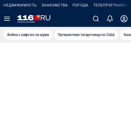
НЕДВИЖИМОСТЬ
ЗНАКОМСТВА
ПОГОДА
ТЕЛЕПРОГРАММА
Война с кафе из-за шума
Путешествие татарстанца по США
Каз