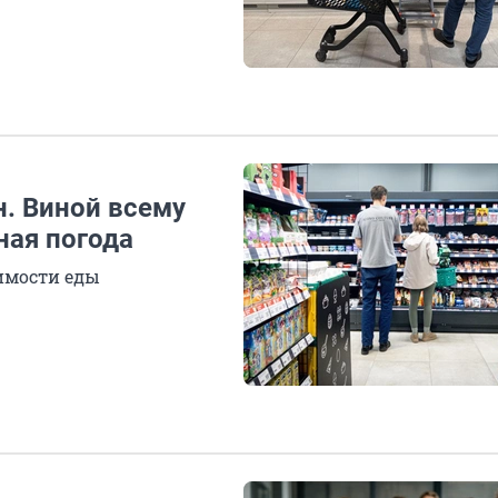
н. Виной всему
ная погода
имости еды