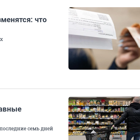
менятся: что
ех
лавные
 последние семь дней