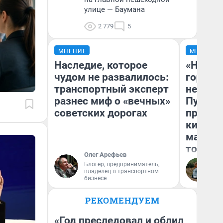
улице — Баумана
2 779
5
МНЕНИЕ
МНЕНИЕ
Наследие, которое
«Нет н
чудом не развалилось:
городов
транспортный эксперт
недофи
разнес миф о «вечных»
Путеше
советских дорогах
проеха
киломе
машине
того
Олег Арефьев
Блогер, предприниматель,
Ек
владелец в транспортном
бизнесе
РЕКОМЕНДУЕМ
«Год преследовал и облил