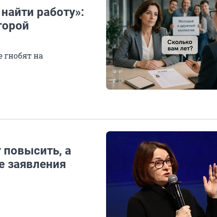
 найти работу»:
торой
е гнобят на
 повысить, а
е заявления