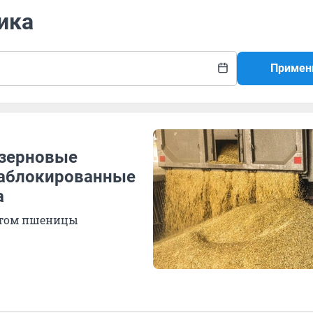
ика
Примен
 зерновые
заблокированные
а
ортом пшеницы