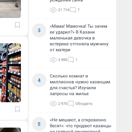
рождения сына
21 774
7
«Мама! Мамочка! Ты зачем
3
ее ударил?» В Казани
маленькая девочка в
истерике отгоняла мужчину
от матери
3 986
1
Сколько комнат и
4
миллионов нужно казанцам
для счастья? Изучили
запросы на жилье
2 976
Обсудить
«Не мешают, а откровенно
5
бесят»: что продают казанцы
на главной пешеходной