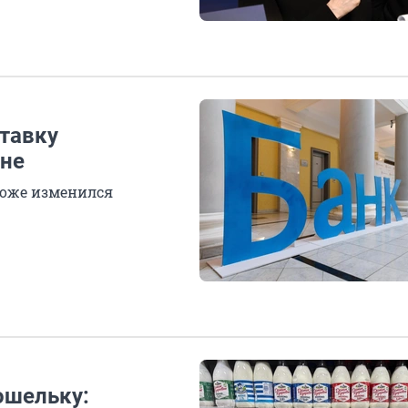
тавку
вне
 тоже изменился
ошельку: