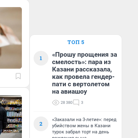
ТОП 5
«Прошу прощения за
1
смелость»: пара из
Казани рассказала,
как провела гендер-
пати с вертолетом
на авиашоу
28 380
3
«Заказали на 3-летие»: перед
2
убийством жены в Казани
турок забрал торт на день