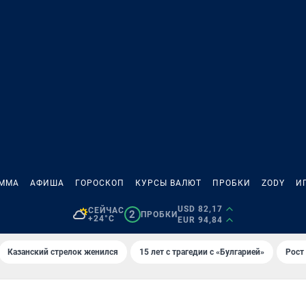
АММА
АФИША
ГОРОСКОП
КУРСЫ ВАЛЮТ
ПРОБКИ
ZODY
И
USD 82,17
СЕЙЧАС
2
ПРОБКИ
+24°C
EUR 94,84
Казанский стрелок женился
15 лет с трагедии с «Булгарией»
Рост 