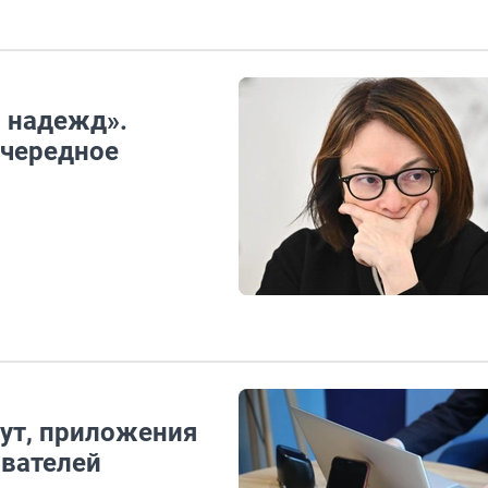
я надежд».
очередное
ут, приложения
ователей