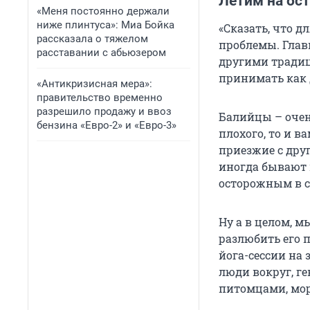
Летим на ост
«Меня постоянно держали
ниже плинтуса»: Миа Бойка
«Сказать, что д
рассказала о тяжелом
проблемы. Глав
расставании с абьюзером
другими традиц
принимать как 
«Антикризисная мера»:
правительство временно
разрешило продажу и ввоз
Балийцы – очен
бензина «Евро-2» и «Евро-3»
плохого, то и в
приезжие с дру
иногда бывают 
осторожным в с
Ну а в целом, м
разлюбить его 
йога-сессии на 
люди вокруг, г
питомцами, море