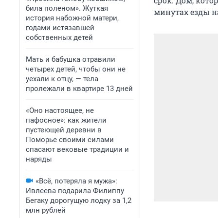
срок. Дом, кото
била поленом». Жуткая
минутах езды на
история набожной матери,
годами истязавшей
собственных детей
Мать и бабушка отравили
четырех детей, чтобы они не
уехали к отцу, — тела
пролежали в квартире 13 дней
«Оно настоящее, не
пафосное»: как жители
пустеющей деревни в
Поморье своими силами
спасают вековые традиции и
наряды
«Всё, потеряла я мужа»:
Ивлеева подарила Филиппу
Бегаку дорогущую лодку за 1,2
млн рублей