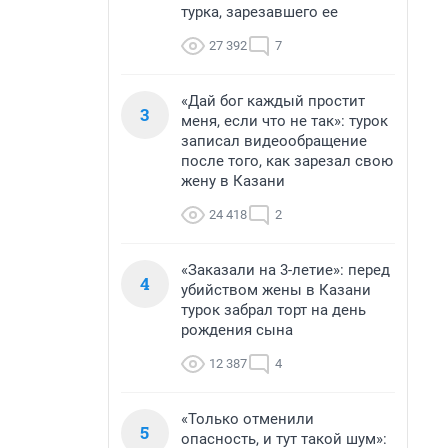
турка, зарезавшего ее
27 392
7
«Дай бог каждый простит
3
меня, если что не так»: турок
записал видеообращение
после того, как зарезал свою
жену в Казани
24 418
2
«Заказали на 3-летие»: перед
4
убийством жены в Казани
турок забрал торт на день
рождения сына
12 387
4
«Только отменили
5
опасность, и тут такой шум»: