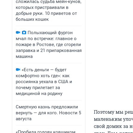
сложилась судьба мейн-кунов,
которых пристраивали в
добрые руки. 10 приветов от
больших кошек
Полыхающий фургон
мчал по встречке: главное о
пожаре в Ростове, где сгорели
заправка и 21 припаркованная
машина
«Есть деньги — будет
комфортно хоть где»: как
россиянка уехала в США и
почему прилетает за
медициной на родину
Смертную казнь предложили
Поэтому мы реш
вернуть — для кого. Новости 5
маленьким улоч
августа
свой домик за н
«Пробила голову ковшиком,