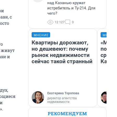
над Казанью кружат
истребитель и Ту-214. Для
ои
чего?
ане, с
12 127
3
осто
МНЕНИЕ
МНЕНИ
Квартиры дорожают,
«Маши
го
но дешевеют: почему
полет
е живут
рынок недвижимости
сравн
ане и
сейчас такой странный
Казах
дух,
Екатерина Торопова
ающиеся
директор агентства
ми
недвижимости
».
РЕКОМЕНДУЕМ