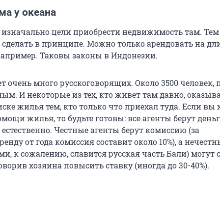
ма у океана
 изначально цели приобрести недвижимость там. Тем 
 сделать в принципе. Можно только арендовать на д
, например. Таковы законы в Индонезии.
т очень много русскоговорящих. Около 3500 человек, 
ым. И некоторые из тех, кто живет там давно, оказыв
ке жилья тем, кто только что приехал туда. Если вы 
мощи жилья, то будьте готовы: все агенты берут деньг
о естественно. Честные агенты берут комиссию (за
енду от года комиссия составит около 10%), а нечестн
и, к сожалению, славится русская часть Бали) могут
ворив хозяина повысить ставку (иногда до 30-40%).