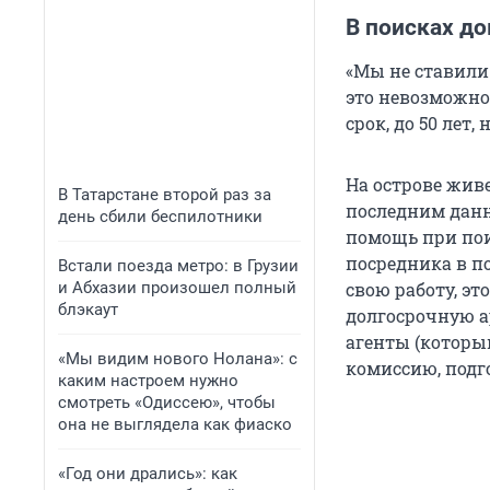
В поисках до
«Мы не ставили
это невозможно
срок, до 50 лет
На острове живе
В Татарстане второй раз за
последним данн
день сбили беспилотники
помощь при поис
посредника в по
Встали поезда метро: в Грузии
и Абхазии произошел полный
свою работу, эт
блэкаут
долгосрочную ар
агенты (которым
«Мы видим нового Нолана»: с
комиссию, подго
каким настроем нужно
смотреть «Одиссею», чтобы
она не выглядела как фиаско
«Год они дрались»: как