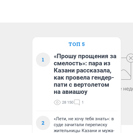
ТОП 5
«Прошу прощения за
1
смелость»: пара из
Казани рассказала,
как провела гендер-
пати с вертолетом
на авиашоу
28 150
1
«Лети, не хочу тебя знать»: в
2
суде зачитали переписку
жительницы Казани и мужа-