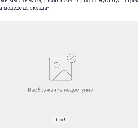
рый мы снимали, расположен в районе Нуса Дуа, в тре
 мопеде до океана».
1 из 5