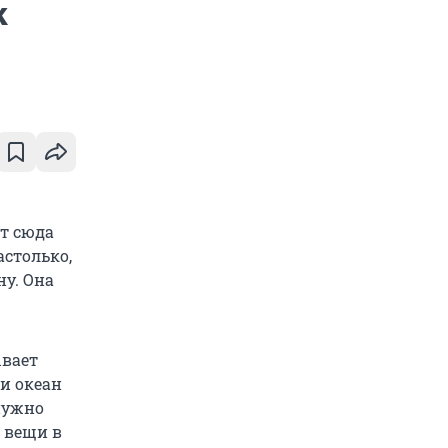
к
т сюда
астолько,
ну. Она
ывает
 и океан
нужно
 вещи в