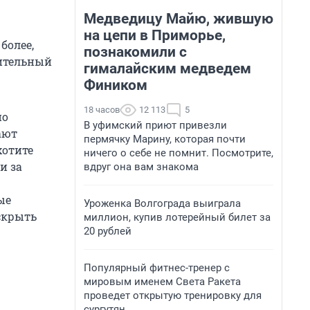
Медведицу Майю, жившую
на цепи в Приморье,
более,
познакомили с
лительный
гималайским медведем
Фиником
18 часов
12 113
5
по
В уфимский приют привезли
ают
пермячку Марину, которая почти
хотите
ничего о себе не помнит. Посмотрите,
и за
вдруг она вам знакома
ые
Уроженка Волгограда выиграла
 скрыть
миллион, купив лотерейный билет за
20 рублей
Популярный фитнес-тренер с
мировым именем Света Ракета
проведет открытую тренировку для
сургутян