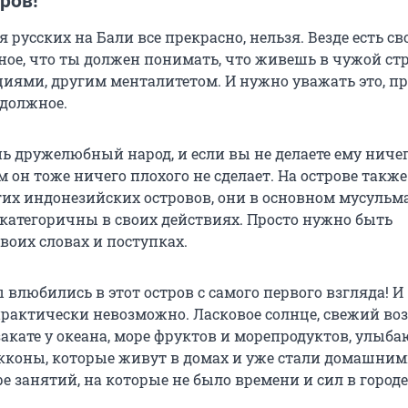
ров!
ля русских на Бали все прекрасно, нельзя. Везде есть св
ное, что ты должен понимать, что живешь в чужой стр
иями, другим менталитетом. И нужно уважать это, пр
должное.
ь дружелюбный народ, и если вы не делаете ему ниче
ам он тоже ничего плохого не сделает. На острове такж
гих индонезийских островов, они в основном мусульм
категоричны в своих действиях. Просто нужно быть
воих словах и поступках.
ы влюбились в этот остров с самого первого взгляда! И
практически невозможно. Ласковое солнце, свежий воз
закате у океана, море фруктов и морепродуктов, улыб
екконы, которые живут в домах и уже стали домашни
 занятий, на которые не было времени и сил в городе