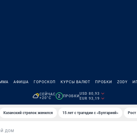
АММА
АФИША
ГОРОСКОП
КУРСЫ ВАЛЮТ
ПРОБКИ
ZODY
И
USD 80,93
СЕЙЧАС
2
ПРОБКИ
+20°C
EUR 93,19
Казанский стрелок женился
15 лет с трагедии с «Булгарией»
Рост 
ОЙ ДОМ