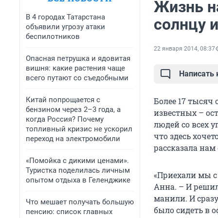
Жизнь на
В 4 городах Татарстана
солнцу и
объявили угрозу атаки
беспилотников
22 января 2014, 08:37
Опасная петрушка и ядовитая
вишня: какие растения чаще
Написать
всего путают со съедобными
Китай попрощается с
Более 17 тысяч
бензином через 2–3 года, а
известных – ос
когда Россия? Почему
людей со всех 
топливный кризис не ускорил
что здесь хочет
переход на электромобили
рассказала нам 
«Помойка с дикими ценами».
Туристка поделилась личным
«Приехали мы с 
опытом отдыха в Геленджике
Анна. – И решил
манили. И сраз
Что мешает получать большую
было сидеть в 
пенсию: список главных