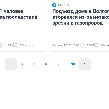
ГОРОД
1 человек
Подъезд дома в Волго
-за последствий
взорвался из-за незак
врезки в газопровод
1 156
Обсудить
16 мая, 2017, 20:02
5 015
Обсу
1
2
3
4
5
...
90