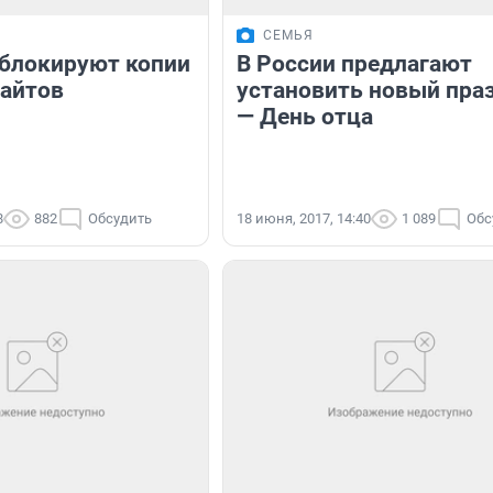
СЕМЬЯ
аблокируют копии
В России предлагают
сайтов
установить новый пра
— День отца
8
882
Обсудить
18 июня, 2017, 14:40
1 089
Обс