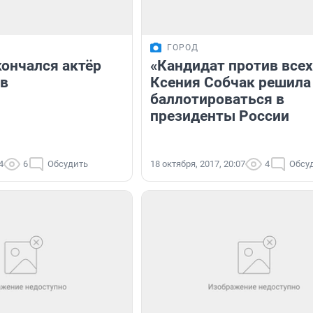
ГОРОД
кончался актёр
«Кандидат против всех
ов
Ксения Собчак решила
баллотироваться в
президенты России
4
6
Обсудить
18 октября, 2017, 20:07
4
Обсу