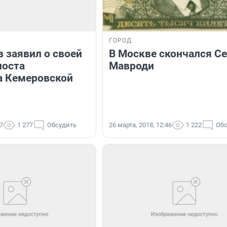
ГОРОД
 заявил о своей
В Москве скончался Се
поста
Мавроди
а Кемеровской
47
1 277
Обсудить
26 марта, 2018, 12:46
1 222
Обс