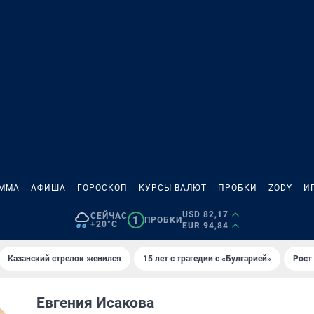
АММА
АФИША
ГОРОСКОП
КУРСЫ ВАЛЮТ
ПРОБКИ
ZODY
И
USD 82,17
СЕЙЧАС
1
ПРОБКИ
+20°C
EUR 94,84
Казанский стрелок женился
15 лет с трагедии с «Булгарией»
Рост 
Евгения Исакова