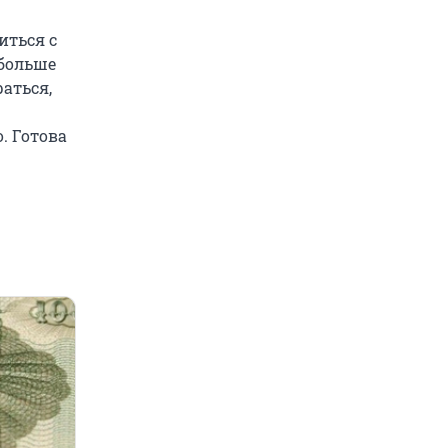
иться с
больше
раться,
. Готова