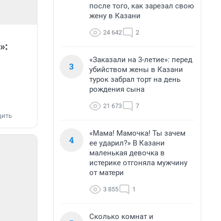
после того, как зарезал свою
жену в Казани
24 642
2
»:
«Заказали на 3-летие»: перед
3
убийством жены в Казани
турок забрал торт на день
рождения сына
21 673
7
дить
«Мама! Мамочка! Ты зачем
4
ее ударил?» В Казани
маленькая девочка в
истерике отгоняла мужчину
от матери
3 855
1
Сколько комнат и