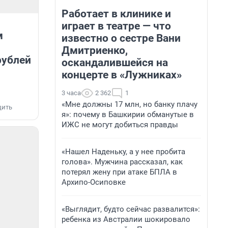
Работает в клинике и
играет в театре — что
м
известно о сестре Вани
Дмитриенко,
рублей
оскандалившейся на
концерте в «Лужниках»
3 часа
2 362
1
«Мне должны 17 млн, но банку плачу
дить
я»: почему в Башкирии обманутые в
ИЖС не могут добиться правды
«Нашел Наденьку, а у нее пробита
голова». Мужчина рассказал, как
потерял жену при атаке БПЛА в
Архипо-Осиповке
«Выглядит, будто сейчас развалится»:
ребенка из Австралии шокировало