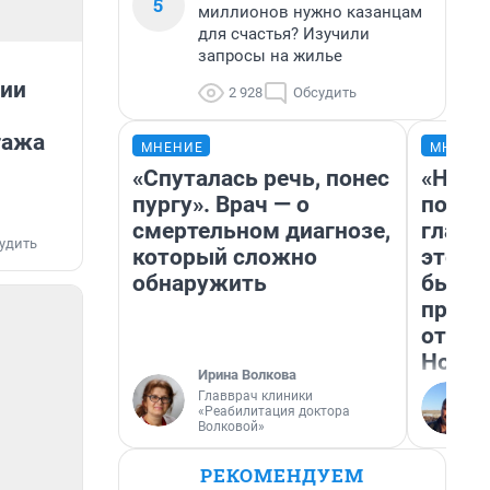
5
миллионов нужно казанцам
для счастья? Изучили
запросы на жилье
сии
2 928
Обсудить
гажа
МНЕНИЕ
МНЕНИ
«Спуталась речь, понес
«Нико
пургу». Врач — о
побед
смертельном диагнозе,
главн
удить
который сложно
этого
обнаружить
бьет 
прока
отзыв
Нолан
Ирина Волкова
Главврач клиники
«Реабилитация доктора
Волковой»
РЕКОМЕНДУЕМ