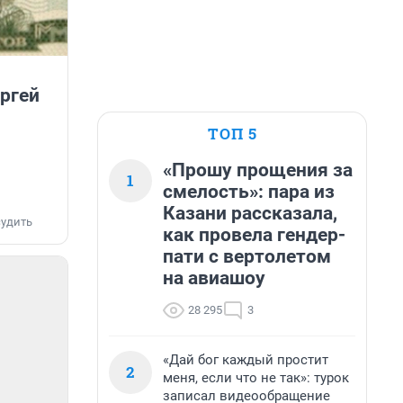
ргей
ТОП 5
«Прошу прощения за
1
смелость»: пара из
Казани рассказала,
удить
как провела гендер-
пати с вертолетом
на авиашоу
28 295
3
«Дай бог каждый простит
2
меня, если что не так»: турок
записал видеообращение