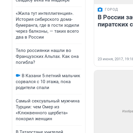
свадьбу века на Мадейре
ГОРОД
«Жила тут интеллигенция».
В России з
История сибирского дома-
пиратских 
бумеранга, где в гости ходили
через балконы, — таких всего
два в России
Тело россиянки нашли во
Французских Альпах. Как она
23 июня, 2017, 19:1
погибла?
В Казани 5-летний мальчик
сорвался с 10 этажа, пока
родители спали
Самый сексуальный мужчина
Турции: чем Омер из
«Клюквенного щербета»
покорил женщин
В Татарстане учителей