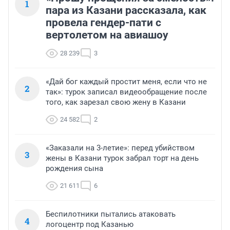
1
пара из Казани рассказала, как
провела гендер-пати с
вертолетом на авиашоу
28 239
3
«Дай бог каждый простит меня, если что не
2
так»: турок записал видеообращение после
того, как зарезал свою жену в Казани
24 582
2
«Заказали на 3-летие»: перед убийством
3
жены в Казани турок забрал торт на день
рождения сына
21 611
6
Беспилотники пытались атаковать
4
логоцентр под Казанью