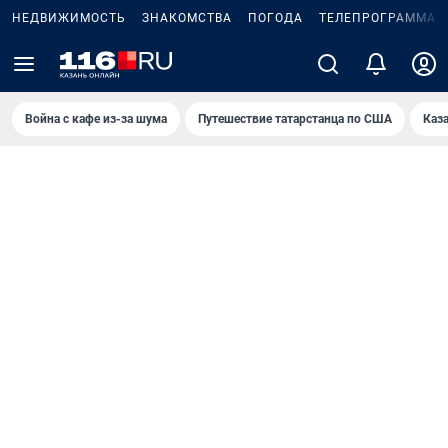
НЕДВИЖИМОСТЬ
ЗНАКОМСТВА
ПОГОДА
ТЕЛЕПРОГРАММА
Война с кафе из-за шума
Путешествие татарстанца по США
Каз