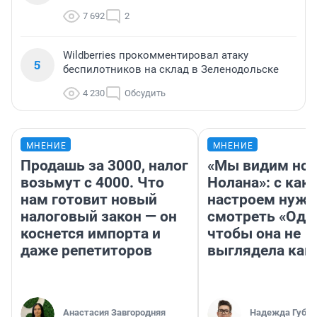
7 692
2
Wildberries прокомментировал атаку
5
беспилотников на склад в Зеленодольске
4 230
Обсудить
МНЕНИЕ
МНЕНИЕ
Продашь за 3000, налог
«Мы видим нов
возьмут с 4000. Что
Нолана»: с как
нам готовит новый
настроем нужн
налоговый закон — он
смотреть «Оди
коснется импорта и
чтобы она не
даже репетиторов
выглядела как
Анастасия Завгородняя
Надежда Губар