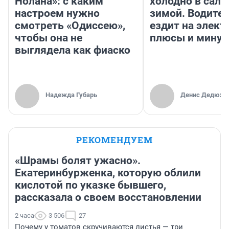
Нолана»: с каким
холодно в сало
настроем нужно
зимой. Водител
смотреть «Одиссею»,
ездит на элект
чтобы она не
плюсы и мину
выглядела как фиаско
Надежда Губарь
Денис Дедюхи
РЕКОМЕНДУЕМ
«Шрамы болят ужасно».
Екатеринбурженка, которую облили
кислотой по указке бывшего,
рассказала о своем восстановлении
2 часа
3 506
27
Почему у томатов скручиваются листья — три