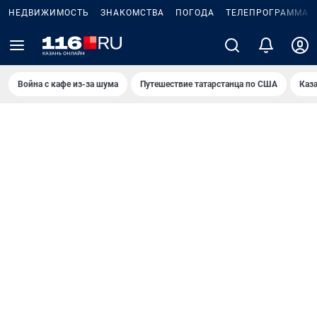
НЕДВИЖИМОСТЬ
ЗНАКОМСТВА
ПОГОДА
ТЕЛЕПРОГРАММА
Война с кафе из-за шума
Путешествие татарстанца по США
Каз