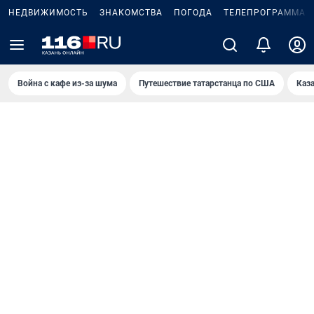
НЕДВИЖИМОСТЬ
ЗНАКОМСТВА
ПОГОДА
ТЕЛЕПРОГРАММА
Война с кафе из-за шума
Путешествие татарстанца по США
Каз