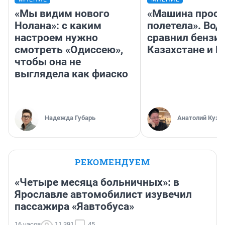
«Мы видим нового
«Машина прост
Нолана»: с каким
полетела». Вод
настроем нужно
сравнил бензин
смотреть «Одиссею»,
Казахстане и Р
чтобы она не
выглядела как фиаско
Надежда Губарь
Анатолий Кузн
РЕКОМЕНДУЕМ
«Четыре месяца больничных»: в
Ярославле автомобилист изувечил
пассажира «Яавтобуса»
16 часов
11 391
45