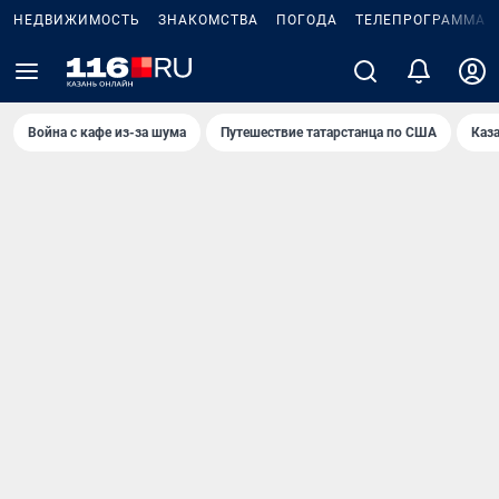
НЕДВИЖИМОСТЬ
ЗНАКОМСТВА
ПОГОДА
ТЕЛЕПРОГРАММА
Война с кафе из-за шума
Путешествие татарстанца по США
Каз