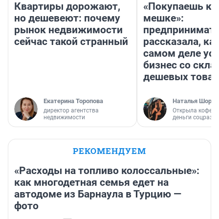
Квартиры дорожают,
«Покупаешь ко
но дешевеют: почему
мешке»:
рынок недвижимости
предпринимат
сейчас такой странный
рассказала, как
самом деле ус
бизнес со скл
дешевых това
Екатерина Торопова
Наталья Шорох
директор агентства
Открыла кофейн
недвижимости
деньги соцразв
РЕКОМЕНДУЕМ
«Расходы на топливо колоссальные»:
как многодетная семья едет на
автодоме из Барнаула в Турцию —
фото