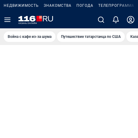
НЕДВИЖИМОСТЬ
ЗНАКОМСТВА
ПОГОДА
ТЕЛЕПРОГРАММА
Война с кафе из-за шума
Путешествие татарстанца по США
Каз