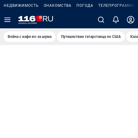
НЕДВИЖИМОСТЬ
ЗНАКОМСТВА
ПОГОДА
ТЕЛЕПРОГРАММА
Война с кафе из-за шума
Путешествие татарстанца по США
Каз