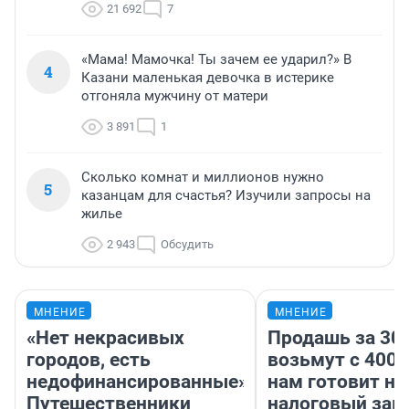
21 692
7
«Мама! Мамочка! Ты зачем ее ударил?» В
4
Казани маленькая девочка в истерике
отгоняла мужчину от матери
3 891
1
Сколько комнат и миллионов нужно
5
казанцам для счастья? Изучили запросы на
жилье
2 943
Обсудить
МНЕНИЕ
МНЕНИЕ
«Нет некрасивых
Продашь за 300
городов, есть
возьмут с 4000
недофинансированные».
нам готовит н
Путешественники
налоговый зако