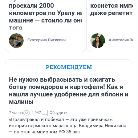
проехали 2000
коснется импор
километров по Уралу на
даже репетито
машине — стоило ли оно
того
Екатерина Литкевич
Анастасия Зав
РЕКОМЕНДУЕМ
Не нужно выбрасывать и сжигать
ботву помидоров и картофеля! Как я
нашла лучшее удобрение для яблони и
малины
7 часов
4 947
Обсудить
«Позавтракал и побежал — это уже привычка»:
история пермского марафонца Владимира Никитина
— он стал чемпионом РФ 35 раз