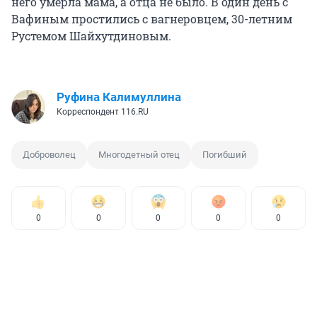
него умерла мама, а отца не было. В один день с
Вафиным простились с вагнеровцем, 30-летним
Рустемом Шайхутдиновым.
Руфина Калимуллина
Корреспондент 116.RU
Доброволец
Многодетный отец
Погибший
0
0
0
0
0