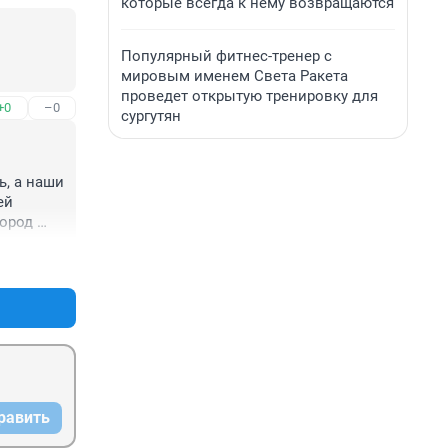
которые всегда к нему возвращаются
Популярный фитнес-тренер с
мировым именем Света Ракета
проведет открытую тренировку для
+0
–0
сургутян
, а наши 
й 
ород 
ам в 
+0
–0
равить