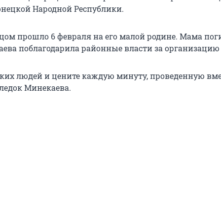
нецкой Народной Республики.
цом прошло 6 февраля на его малой родине. Мама пог
ева поблагодарила районные власти за организацию 
зких людей и цените каждую минуту, проведенную вме
ледок Минекаева.