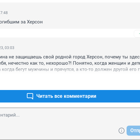
17:48
погибшим за Херсон
3, 03:03
на не защищаешь свой родной город Херсон, почему ты здесь
ебя, нечестно как то, нехорошо?! Понятно, когда женщин и дете
 когда бегут мужчины и прячутся, а кто-то должен другой его г
т необходимости в твоих спасибо, иди и помогай нашим воин
Читать все комментарии
Отп