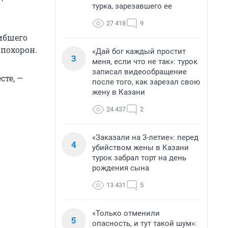
турка, зарезавшего ее
27 418
9
ибшего
похорон.
«Дай бог каждый простит
3
меня, если что не так»: турок
записал видеообращение
сте, —
после того, как зарезал свою
жену в Казани
24 437
2
«Заказали на 3-летие»: перед
4
убийством жены в Казани
турок забрал торт на день
рождения сына
13 431
5
«Только отменили
5
опасность, и тут такой шум»: