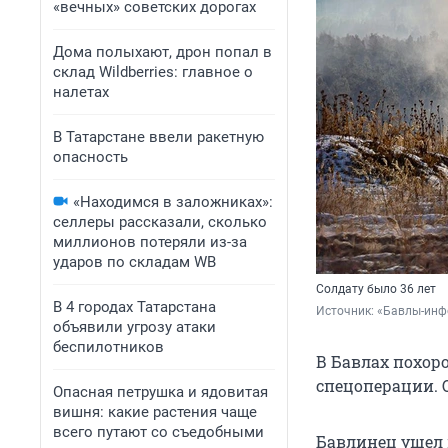
«вечных» советских дорогах
Дома полыхают, дрон попал в
склад Wildberries: главное о
налетах
В Татарстане ввели ракетную
опасность
«Находимся в заложниках»:
селлеры рассказали, сколько
миллионов потеряли из-за
ударов по складам WB
Солдату было 36 лет
В 4 городах Татарстана
Источник: 
«Бавлы-инфо
объявили угрозу атаки
беспилотников
В Бавлах похор
спецоперации. 
Опасная петрушка и ядовитая
вишня: какие растения чаще
всего путают со съедобными
Бавлинец ушел н