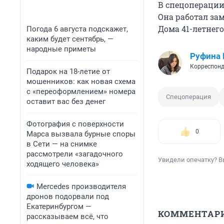
В спецопераци
Она работал за
Дома 41-летнег
Погода 6 августа подскажет,
каким будет сентябрь, —
народные приметы
Руфина
Корреспонд
Подарок на 18-летие от
мошенников: как новая схема
с «переоформлением» номера
Спецоперация
оставит вас без денег
Фотография с поверхности
0
Марса вызвала бурные споры
в Сети — на снимке
рассмотрели «загадочного
Увидели опечатку? В
ходящего человека»
Mercedes производителя
дронов подорвали под
Екатеринбургом —
КОММЕНТАР
рассказываем всё, что