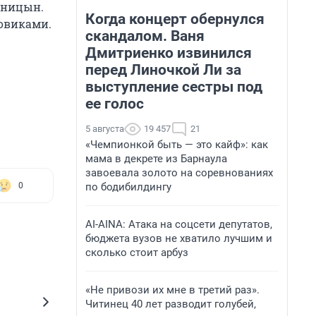
тницын.
Когда концерт обернулся
зовиками.
скандалом. Ваня
Дмитриенко извинился
перед Линочкой Ли за
выступление сестры под
ее голос
5 августа
19 457
21
«Чемпионкой быть — это кайф»: как
мама в декрете из Барнаула
завоевала золото на соревнованиях
по бодибилдингу
0
AI-AINA: Атака на соцсети депутатов,
бюджета вузов не хватило лучшим и
сколько стоит арбуз
«Не привози их мне в третий раз».
Читинец 40 лет разводит голубей,