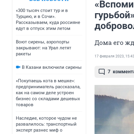
«Вспоми
«300 тысяч стоит тур и в
гурьбой»
Турцию, и в Сочи».
Рассказываем, куда россияне
доброво
едут в отпуск этим летом
Дома его ж
Воют сирены, аэропорты
закрывают: на Урал летят
ракеты
17 февраля 2023, 15:4
В Казани включили сирены
7
коммент
«Покупаешь кота в мешке»:
предприниматель рассказала,
как на самом деле устроен
бизнес со складами дешевых
товаров
Наследие, которое чудом не
развалилось: транспортный
эксперт разнес миф о