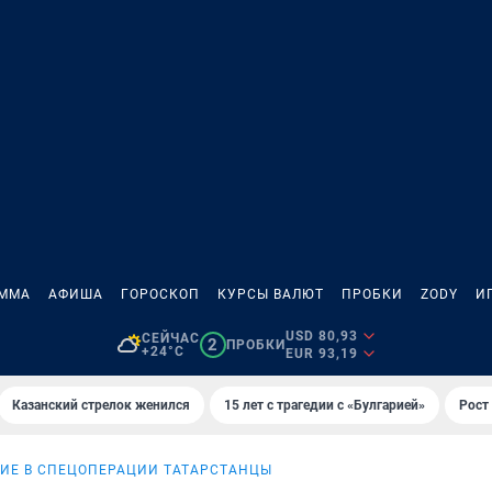
АММА
АФИША
ГОРОСКОП
КУРСЫ ВАЛЮТ
ПРОБКИ
ZODY
И
USD 80,93
СЕЙЧАС
2
ПРОБКИ
+24°C
EUR 93,19
Казанский стрелок женился
15 лет с трагедии с «Булгарией»
Рост 
ИЕ В СПЕЦОПЕРАЦИИ ТАТАРСТАНЦЫ