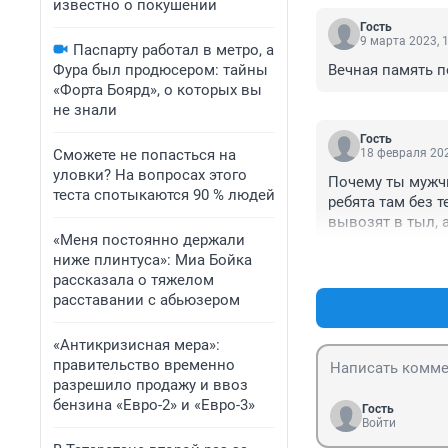
известно о покушении
Гость
9 марта 2023, 
Паспарту работал в метро, а
Фура был продюсером: тайны
Вечная память 
«Форта Боярд», о которых вы
не знали
Гость
Сможете не попасться на
18 февраля 202
уловки? На вопросах этого
Почему ты мужчи
теста спотыкаются 90 % людей
ребята там без т
вывозят в тыл, а
«Меня постоянно держали
освобождать. Не
ниже плинтуса»: Миа Бойка
бою!
рассказала о тяжелом
расставании с абьюзером
«Антикризисная мера»:
правительство временно
разрешило продажу и ввоз
бензина «Евро-2» и «Евро-3»
Гость
Войти