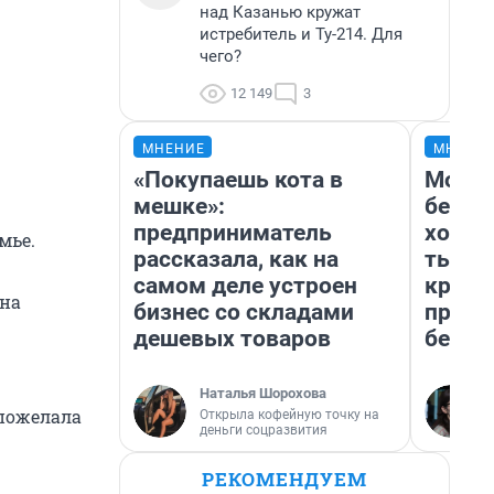
над Казанью кружат
истребитель и Ту-214. Для
чего?
12 149
3
МНЕНИЕ
МНЕНИ
«Покупаешь кота в
Мой б
мешке»:
береж
предприниматель
хотел
мье.
рассказала, как на
тысяч
самом деле устроен
креди
 на
бизнес со складами
приех
дешевых товаров
безоп
Наталья Шорохова
 пожелала
Открыла кофейную точку на
деньги соцразвития
РЕКОМЕНДУЕМ