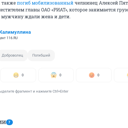
и также
погиб мобилизованный
челнинец Алексей Пя
местителем главы ОАО «РИАТ», которое занимается гру
о мужчину ждали жена и дети.
 Калимуллина
ент 116.RU
Доброволец
Погибший
0
0
0
ыделите фрагмент и нажмите Ctrl+Enter
ИИ
7