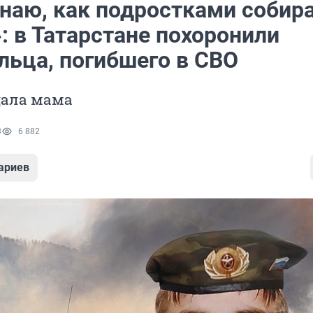
наю, как подростками собир
: в Татарстане похоронили
льца, погибшего в СВО
дала мама
3
6 882
ариев