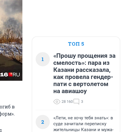
ТОП 5
«Прошу прощения за
1
смелость»: пара из
Казани рассказала,
как провела гендер-
пати с вертолетом
на авиашоу
28 160
3
огиб в
форм».
«Лети, не хочу тебя знать»: в
2
суде зачитали переписку
жительницы Казани и мужа-
д