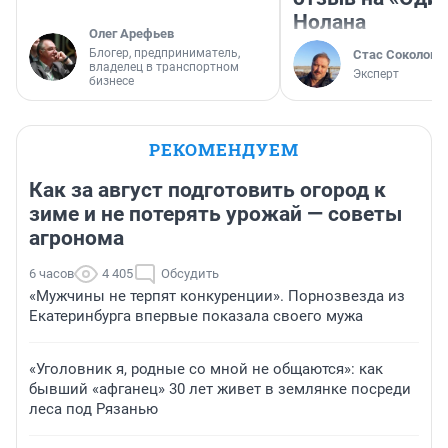
Нолана
Олег Арефьев
Блогер, предприниматель,
Стас Соколов
владелец в транспортном
Эксперт
бизнесе
РЕКОМЕНДУЕМ
Как за август подготовить огород к
зиме и не потерять урожай — советы
агронома
6 часов
4 405
Обсудить
«Мужчины не терпят конкуренции». Порнозвезда из
Екатеринбурга впервые показала своего мужа
«Уголовник я, родные со мной не общаются»: как
бывший «афганец» 30 лет живет в землянке посреди
леса под Рязанью