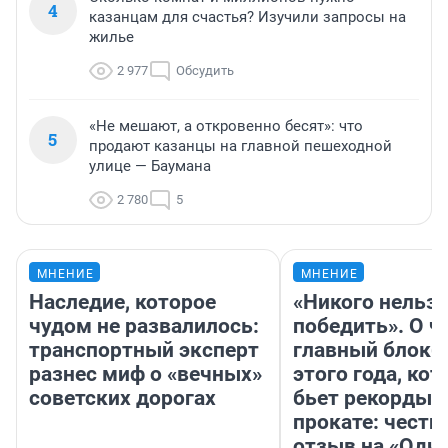
4
казанцам для счастья? Изучили запросы на
жилье
2 977
Обсудить
«Не мешают, а откровенно бесят»: что
5
продают казанцы на главной пешеходной
улице — Баумана
2 780
5
МНЕНИЕ
МНЕНИЕ
Наследие, которое
«Никого нельз
чудом не развалилось:
победить». О ч
транспортный эксперт
главный блокб
разнес миф о «вечных»
этого года, ко
советских дорогах
бьет рекорды 
прокате: честн
отзыв на «Оди