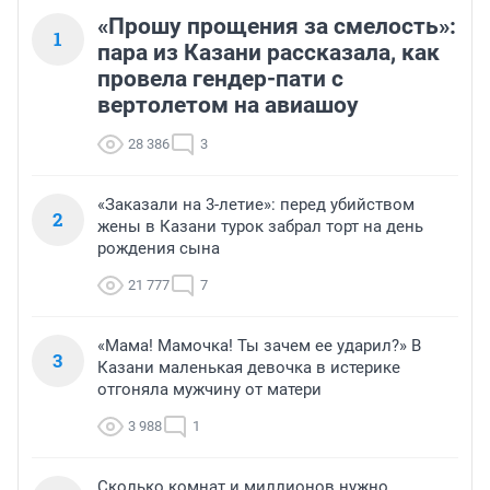
«Прошу прощения за смелость»:
1
пара из Казани рассказала, как
провела гендер-пати с
вертолетом на авиашоу
28 386
3
«Заказали на 3-летие»: перед убийством
2
жены в Казани турок забрал торт на день
рождения сына
21 777
7
«Мама! Мамочка! Ты зачем ее ударил?» В
3
Казани маленькая девочка в истерике
отгоняла мужчину от матери
3 988
1
Сколько комнат и миллионов нужно