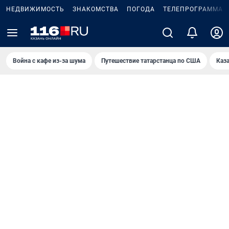
НЕДВИЖИМОСТЬ
ЗНАКОМСТВА
ПОГОДА
ТЕЛЕПРОГРАММА
Война с кафе из-за шума
Путешествие татарстанца по США
Каз