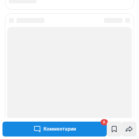
mariya.revina@shkulev.ru
, моб. +7 910 402 4056
Редакция сайта не несет ответственности за достоверность
информации, содержащейся в рекламных объявлениях.
Информация об ограничениях
Политика использования cookies
Рекомендательные системы
Политика конфиденциальности и обработки персональных данных и
правила использования сайта
© ООО «Сеть городских порталов»
© ООО «Интернет Технологии»
0
Комментарии