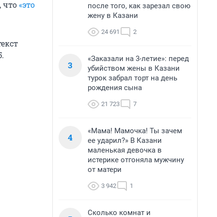
, что
«это
после того, как зарезал свою
жену в Казани
24 691
2
текст
.
«Заказали на 3-летие»: перед
3
убийством жены в Казани
турок забрал торт на день
рождения сына
21 723
7
«Мама! Мамочка! Ты зачем
4
ее ударил?» В Казани
маленькая девочка в
истерике отгоняла мужчину
от матери
3 942
1
Сколько комнат и