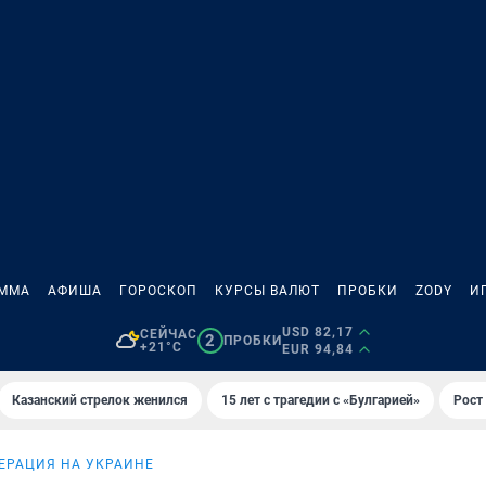
АММА
АФИША
ГОРОСКОП
КУРСЫ ВАЛЮТ
ПРОБКИ
ZODY
И
USD 82,17
СЕЙЧАС
2
ПРОБКИ
+21°C
EUR 94,84
Казанский стрелок женился
15 лет с трагедии с «Булгарией»
Рост 
ЕРАЦИЯ НА УКРАИНЕ