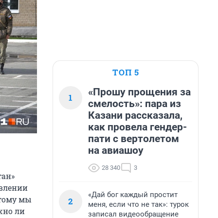
ТОП 5
«Прошу прощения за
1
смелость»: пара из
Казани рассказала,
как провела гендер-
пати с вертолетом
на авиашоу
28 340
3
тан»
явлении
«Дай бог каждый простит
этому мы
2
меня, если что не так»: турок
жно ли
записал видеообращение