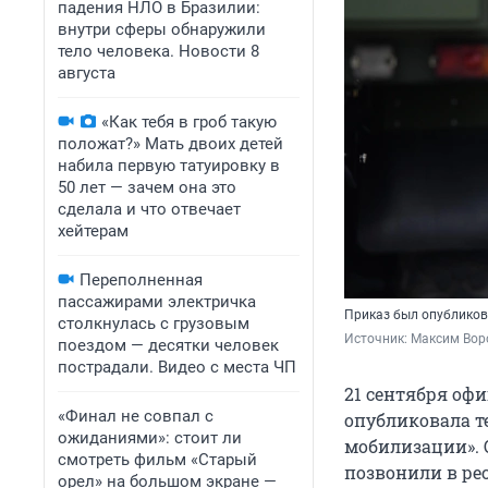
падения НЛО в Бразилии:
внутри сферы обнаружили
тело человека. Новости 8
августа
«Как тебя в гроб такую
положат?» Мать двоих детей
набила первую татуировку в
50 лет — зачем она это
сделала и что отвечает
хейтерам
Переполненная
пассажирами электричка
Приказ был опубликова
столкнулась с грузовым
Источник: 
Максим Воро
поездом — десятки человек
пострадали. Видео с места ЧП
21 сентября оф
«Финал не совпал с
опубликовала т
ожиданиями»: стоит ли
мобилизации». 
смотреть фильм «Старый
позвонили в ре
орел» на большом экране —