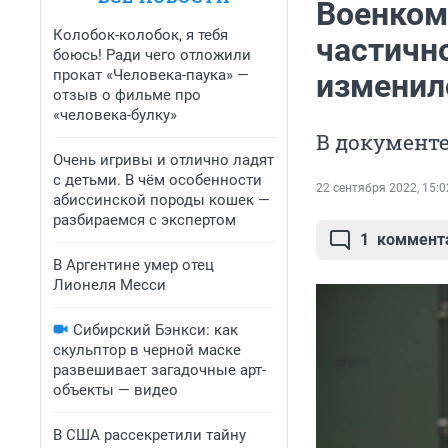
Военком 
Колобок-колобок, я тебя
частичн
боюсь! Ради чего отложили
прокат «Человека-паука» —
изменил
отзыв о фильме про
«человека-булку»
В документе
Очень игривы и отлично ладят
с детьми. В чём особенности
22 сентября 2022, 15:0
абиссинской породы кошек —
разбираемся с экспертом
1
коммент
В Аргентине умер отец
Лионеля Месси
Сибирский Бэнкси: как
скульптор в черной маске
развешивает загадочные арт-
объекты — видео
В США рассекретили тайну