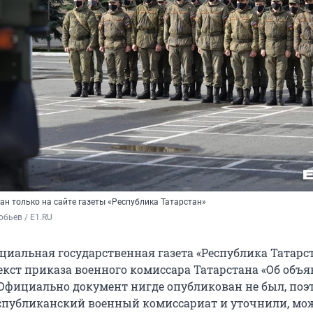
н только на сайте газеты «Республика Татарстан»
бьев / E1.RU
ициальная государственная газета «Республика Татарс
екст приказа военного комиссара Татарстана «Об объ
Официально документ нигде опубликован не был, по
спубликанский военный комиссариат и уточнили, мо