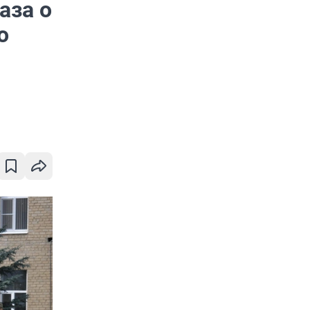
аза о
о