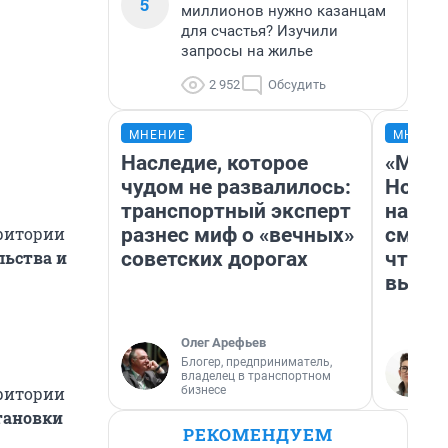
5
миллионов нужно казанцам
для счастья? Изучили
запросы на жилье
2 952
Обсудить
МНЕНИЕ
МНЕНИ
Наследие, которое
«Мы в
чудом не развалилось:
Нолан
транспортный эксперт
настр
разнес миф о «вечных»
смотр
ритории
советских дорогах
чтобы
льства и
выгля
Олег Арефьев
Блогер, предприниматель,
владелец в транспортном
бизнесе
ритории
тановки
РЕКОМЕНДУЕМ