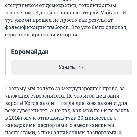
отступником от демократии, тоталитарным
человеком. И дальше начался второй Майдан. И
тут уже он прошел не просто как результат
фальсификации выборов. Это уже была силовая,
страшная, кровавая история.
Евромайдан
Узнать
Массовая многомесячная акция протеста в
Поэтому мы только за международное право, за
центре Киева, начавшаяся 21 ноября 2013 года
уважение суверенитета. Но это игра не в одни
после приостановки украинским
ворота! Когда закон — тогда для всех закон и для
правительством подготовки к соглашению об
всех суверенитет. А не так, как можно было взять
ассоциации между Украиной и Евросоюзом.
в 2014 году и отправить туда 20 министров с
Протесты произошли и в других регионах
канадскими паспортами, с американскими
страны, во время столкновения между
паспортами, с прибалтийскими паспортами, с
сторонниками и противниками Евромайдана