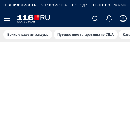
НЕДВИЖИМОСТЬ
ЗНАКОМСТВА
ПОГОДА
ТЕЛЕПРОГРАММА
Война с кафе из-за шума
Путешествие татарстанца по США
Каз