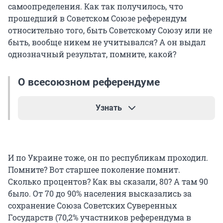
самоопределения. Как так получилось, что
прошедший в Советском Союзе референдум
относительно того, быть Советскому Союзу или не
быть, вообще никем не учитывался? А он выдал
однозначный результат, помните, какой?
О всесоюзном референдуме
Узнать
Во Всесоюзном референдуме о сохранении
Союза Советских Социалистических Республик
И по Украине тоже, он по республикам проходил.
приняли участие 148 574 606 человек, или 80,03%
Помните? Вот старшее поколение помнит.
от общего числа избирателей. Из них 113 512 812
Сколько процентов? Как вы сказали, 80? А там 90
человек (76,4%) ответили на вопрос
было. От 70 до 90% населения высказались за
референдума утвердительно, 32 303 977 (21,7%) —
сохранение Союза Советских Суверенных
отрицательно.
Государств (70,2% участников референдума в