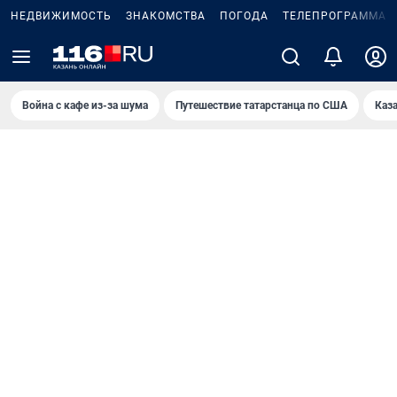
НЕДВИЖИМОСТЬ
ЗНАКОМСТВА
ПОГОДА
ТЕЛЕПРОГРАММА
Война с кафе из-за шума
Путешествие татарстанца по США
Каз