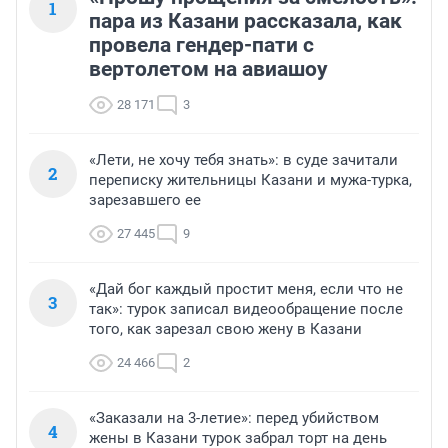
1
пара из Казани рассказала, как
провела гендер-пати с
вертолетом на авиашоу
28 171
3
«Лети, не хочу тебя знать»: в суде зачитали
2
переписку жительницы Казани и мужа-турка,
зарезавшего ее
27 445
9
«Дай бог каждый простит меня, если что не
3
так»: турок записал видеообращение после
того, как зарезал свою жену в Казани
24 466
2
«Заказали на 3-летие»: перед убийством
4
жены в Казани турок забрал торт на день