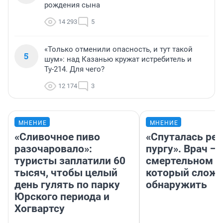
рождения сына
14 293
5
«Только отменили опасность, и тут такой
5
шум»: над Казанью кружат истребитель и
Ту-214. Для чего?
12 174
3
МНЕНИЕ
МНЕНИЕ
«Сливочное пиво
«Спуталась реч
разочаровало»:
пургу». Врач — 
туристы заплатили 60
смертельном д
тысяч, чтобы целый
который слож
день гулять по парку
обнаружить
Юрского периода и
Хогвартсу