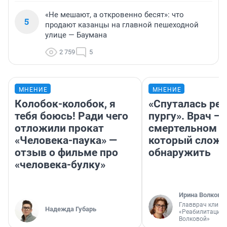
«Не мешают, а откровенно бесят»: что
5
продают казанцы на главной пешеходной
улице — Баумана
2 759
5
МНЕНИЕ
МНЕНИЕ
Колобок-колобок, я
«Спуталась реч
тебя боюсь! Ради чего
пургу». Врач — 
отложили прокат
смертельном д
«Человека-паука» —
который слож
отзыв о фильме про
обнаружить
«человека-булку»
Ирина Волкова
Главврач клини
Надежда Губарь
«Реабилитация 
Волковой»