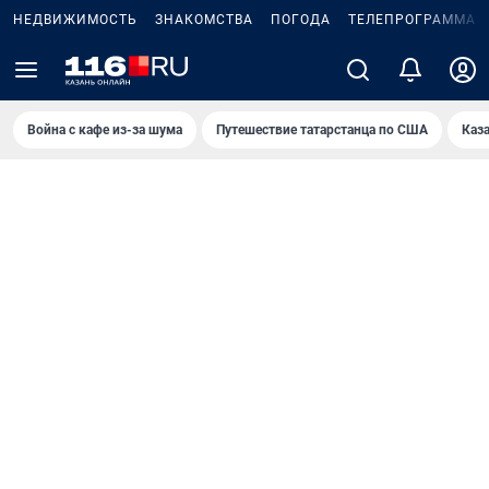
НЕДВИЖИМОСТЬ
ЗНАКОМСТВА
ПОГОДА
ТЕЛЕПРОГРАММА
Война с кафе из-за шума
Путешествие татарстанца по США
Каз